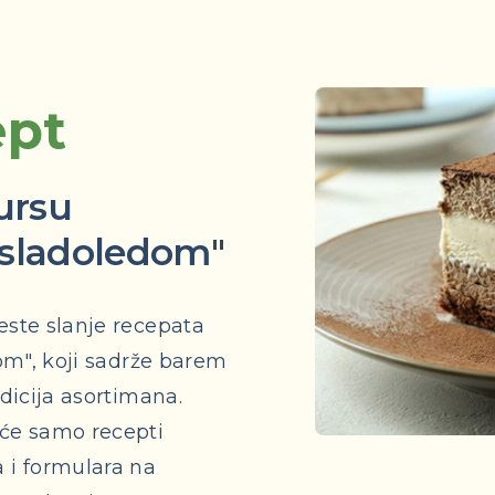
ept
ursu
a sladoledom"
este slanje recepata
dom", koji sadrže barem
adicija asortimana.
 će samo recepti
 i formulara na