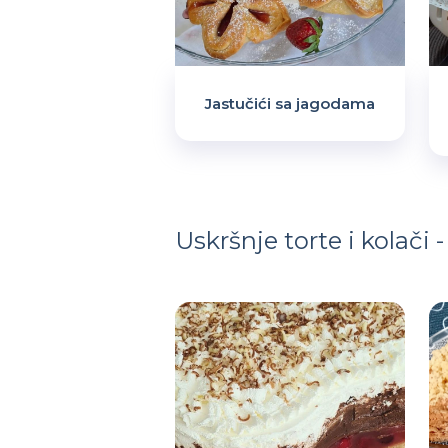
Jastučići sa jagodama
Uskršnje torte i kolači 