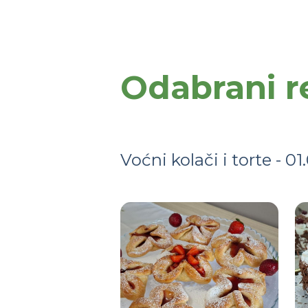
Odabrani r
Voćni kolači i torte - 01