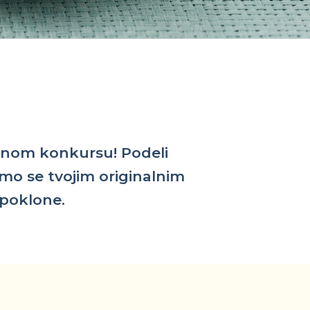
i
adnom konkursu! Podeli
emo se tvojim originalnim
 poklone.