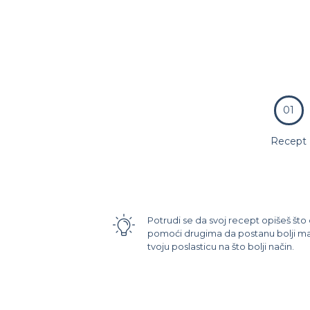
01
Recept
Potrudi se da svoj recept opišeš što d
pomoći drugima da postanu bolji maj
tvoju poslasticu na što bolji način.