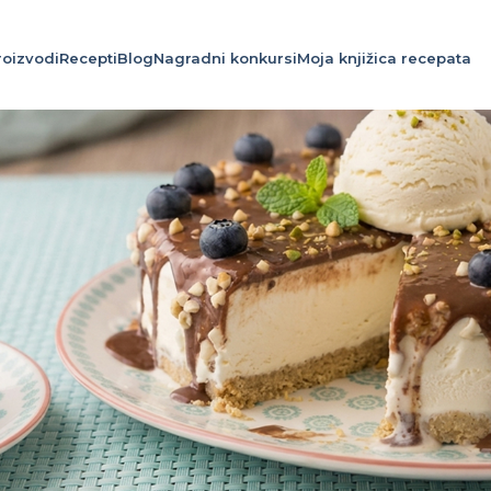
roizvodi
Recepti
Blog
Nagradni konkursi
Moja knjižica recepata