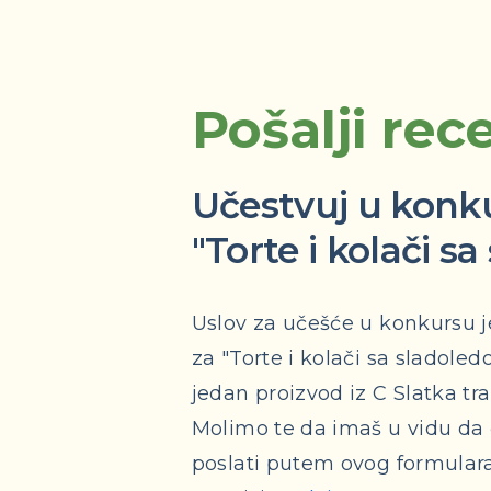
Pošalji rec
Učestvuj u konk
"Torte i kolači s
Uslov za učešće u konkursu j
za "Torte i kolači sa sladole
jedan proizvod iz C Slatka tr
Molimo te da imaš u vidu da
poslati putem ovog formulara