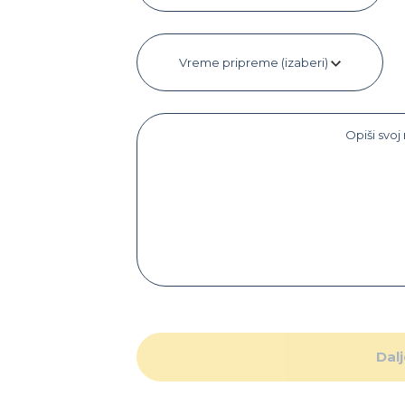
Vreme pripreme (izaberi)
Dal