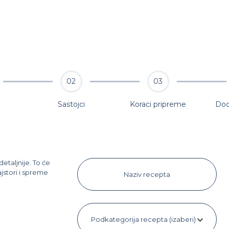
02
03
Sastojci
Koraci pripreme
Dod
etaljnije. To će
stori i spreme
Podkategorija recepta (izaberi)