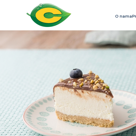
O nama
P