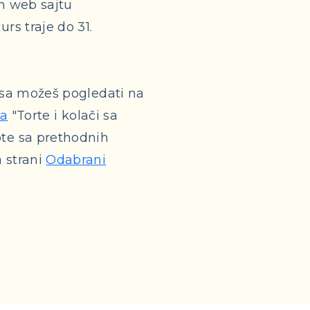
 web sajtu
rs traje do 31.
rsa možeš pogledati na
sa
"Torte i kolači sa
te sa prethodnih
 strani
Odabrani