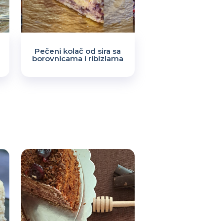
Pečeni kolač od sira sa
borovnicama i ribizlama