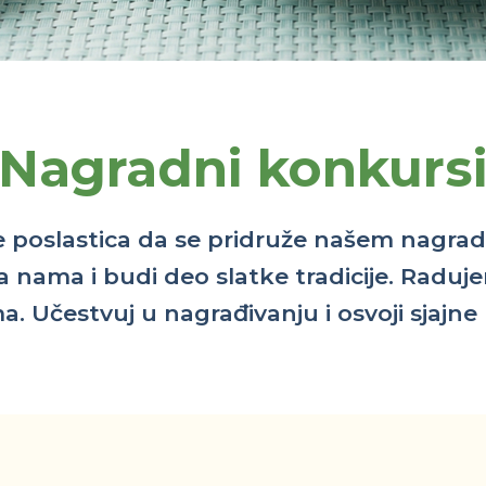
Nagradni konkurs
je poslastica da se pridruže našem nagr
a nama i budi deo slatke tradicije. Raduj
a. Učestvuj u nagrađivanju i osvoji sjajne