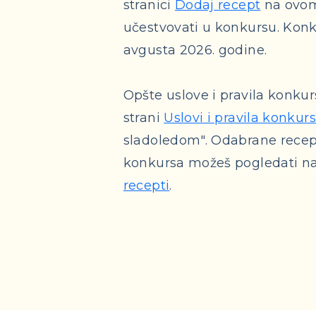
stranici
Dodaj recept
na ovom
učestvovati u konkursu. Konku
avgusta 2026. godine.
Opšte uslove i pravila konku
strani
Uslovi i pravila konkur
sladoledom". Odabrane recep
konkursa možeš pogledati na
recepti
.