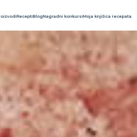
roizvodi
Recepti
Blog
Nagradni konkursi
Moja knjižica recepata