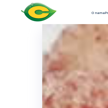
O nama
P