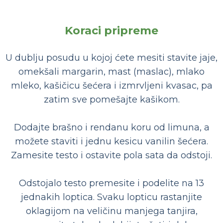
Koraci pripreme
U dublju posudu u kojoj ćete mesiti stavite jaje,
omekšali margarin, mast (maslac), mlako
mleko, kašičicu šećera i izmrvljeni kvasac, pa
zatim sve pomešajte kašikom.
Dodajte brašno i rendanu koru od limuna, a
možete staviti i jednu kesicu vanilin šećera.
Zamesite testo i ostavite pola sata da odstoji.
Odstojalo testo premesite i podelite na 13
jednakih loptica. Svaku lopticu rastanjite
oklagijom na veličinu manjega tanjira,