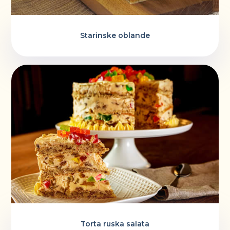
Starinske oblande
Torta ruska salata