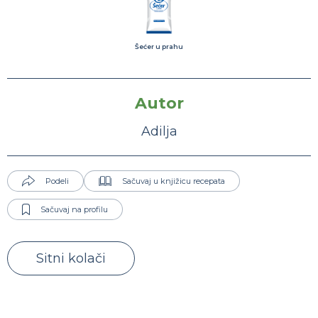
Šećer u prahu
Autor
Adilja
Podeli
Sačuvaj u knjižicu recepata
Sačuvaj na profilu
Sitni kolači