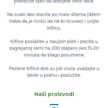
presecite tako da dobijete četiri dela.
Na svaki deo stavite po malo džema (džem
treba da je čvršći da ne bi iscureo) i uvijte
kiflicu.
Kiflice poslažite u nauljen pleh i pecite u
zagrejanoj rerni na 200 stepeni oko 15-20
minuta da blago porumene.
Pečene kiflice dok su još vruće uvaljajte u
šećer u prahu i poslužite.
Naši proizvodi