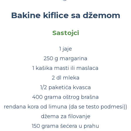
Bakine kiflice sa džemom
Sastojci
1 jaje
250 g margarina
1 kašika masti ili maslaca
2 dl mleka
1/2 paketića kvasca
400 grama oštrog brašna
rendana kora od limuna (da se testo podmesi))
džema za filovanje
150 grama šećera u prahu