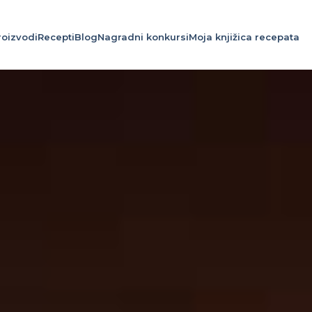
roizvodi
Recepti
Blog
Nagradni konkursi
Moja knjižica recepata