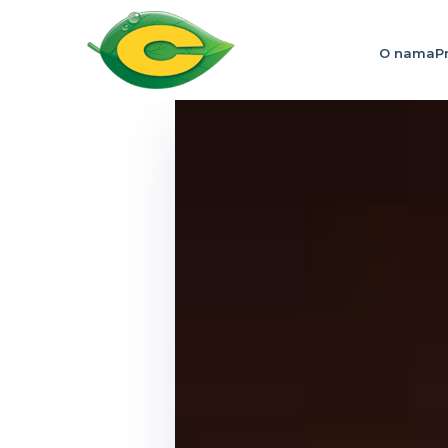
O nama
P