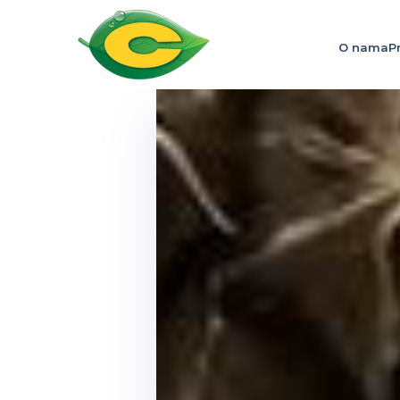
O nama
P