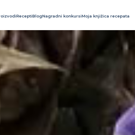
roizvodi
Recepti
Blog
Nagradni konkursi
Moja knjižica recepata