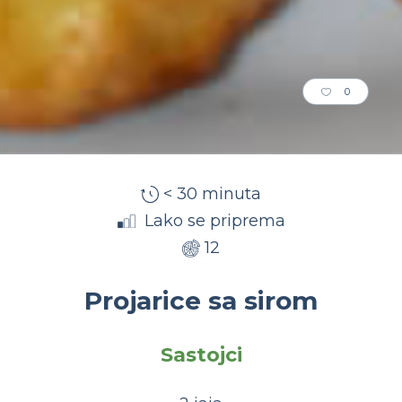
0
< 30 minuta
Lako se priprema
12
Projarice sa sirom
Sastojci