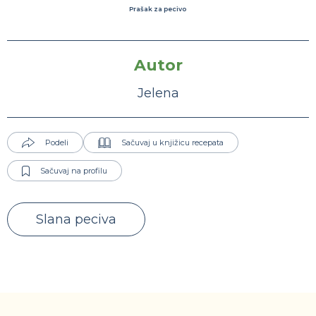
Prašak za pecivo
Autor
Jelena
Podeli
Sačuvaj u knjižicu recepata
Sačuvaj na profilu
Slana peciva