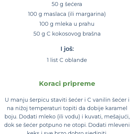
50 g šećera
100 g maslaca (ili margarina)
100 g mleka u prahu
50 g C kokosovog brašna
I još:
1 list C oblande
Koraci pripreme
U manju šerpicu staviti šećer i C vanilin šećer i
na nižoj temperaturi topiti da dobije karamel
boju. Dodati mleko (ili vodu) i kuvati, mešajući,
dok se šećer potpuno ne otopi. Dodati mleveni
keks i sve brzo dobro sjediniti.