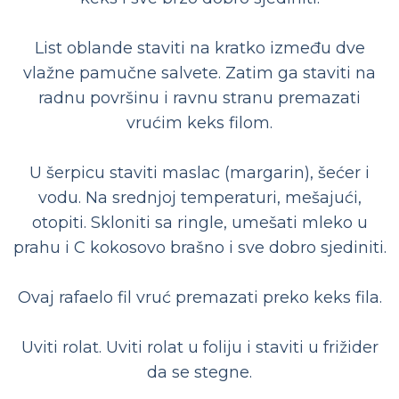
List oblande staviti na kratko između dve
vlažne pamučne salvete. Zatim ga staviti na
radnu površinu i ravnu stranu premazati
vrućim keks filom.
U šerpicu staviti maslac (margarin), šećer i
vodu. Na srednjoj temperaturi, mešajući,
otopiti. Skloniti sa ringle, umešati mleko u
prahu i C kokosovo brašno i sve dobro sjediniti.
Ovaj rafaelo fil vruć premazati preko keks fila.
Uviti rolat. Uviti rolat u foliju i staviti u frižider
da se stegne.