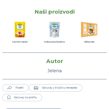
Naši proizvodi
Vanilin šećer
Kokosovo brašno
Oblande
Autor
Jelena
Podeli
Sačuvaj u knjižicu recepata
Sačuvaj na profilu