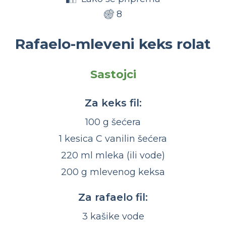
8
Rafaelo-mleveni keks rolat
Sastojci
Za keks fil:
100 g šećera
1 kesica C vanilin šećera
220 ml mleka (ili vode)
200 g mlevenog keksa
Za rafaelo fil:
3 kašike vode