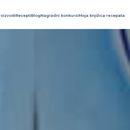
roizvodi
Recepti
Blog
Nagradni konkursi
Moja knjižica recepata