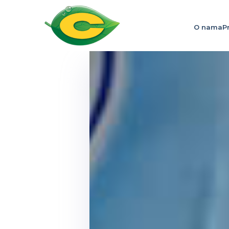
O nama
P