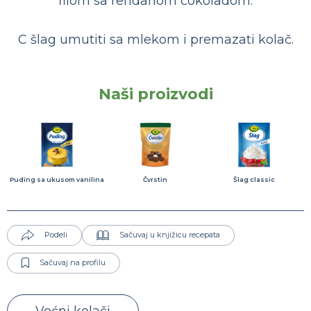
filom sa rendanom čokoladom.
C šlag umutiti sa mlekom i premazati kolač.
Naši proizvodi
Puding sa ukusom vanilina
Čvrstin
Šlag classic
Podeli
Sačuvaj u knjižicu recepata
Sačuvaj na profilu
Voćni kolači