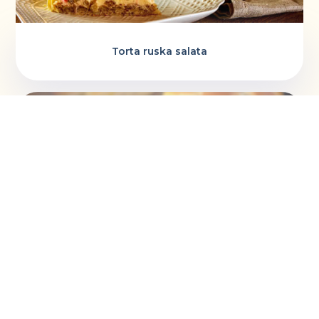
Torta ruska salata
Vaskršnja gnezda i farbanje lukovinom