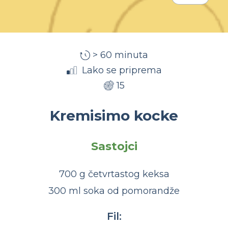
> 60 minuta
Lako se priprema
15
Kremisimo kocke
Sastojci
700 g četvrtastog keksa
300 ml soka od pomorandže
Fil: