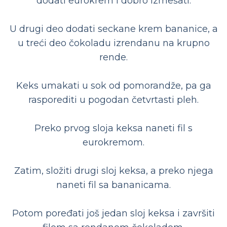
dodati eurokrem i dobro izmešati.
U drugi deo dodati seckane krem bananice, a
u treći deo čokoladu izrendanu na krupno
rende.
Keks umakati u sok od pomorandže, pa ga
rasporediti u pogodan četvrtasti pleh.
Preko prvog sloja keksa naneti fil s
eurokremom.
Zatim, složiti drugi sloj keksa, a preko njega
naneti fil sa bananicama.
Potom poređati još jedan sloj keksa i završiti