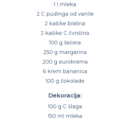
1 l mleka
2 C pudinga od vanile
2 kašike brašna
2 kašike C čvrstina
100 g šećera
250 g margarina
200 g eurokrema
6 krem bananica
100 g čokolade
Dekoracija:
100 g C šlaga
150 ml mleka