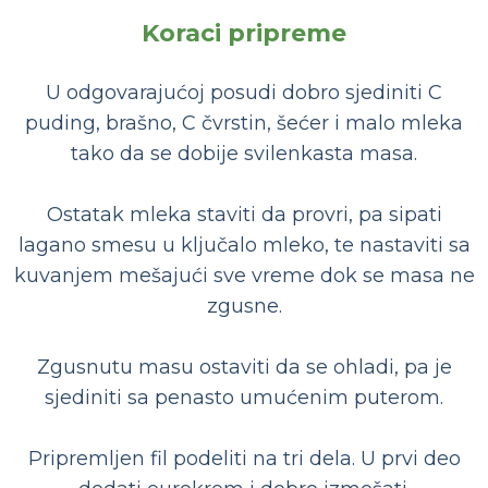
Koraci pripreme
U odgovarajućoj posudi dobro sjediniti C
puding, brašno, C čvrstin, šećer i malo mleka
tako da se dobije svilenkasta masa.
Ostatak mleka staviti da provri, pa sipati
lagano smesu u ključalo mleko, te nastaviti sa
kuvanjem mešajući sve vreme dok se masa ne
zgusne.
Zgusnutu masu ostaviti da se ohladi, pa je
sjediniti sa penasto umućenim puterom.
Pripremljen fil podeliti na tri dela. U prvi deo