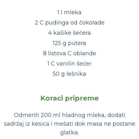
1 l mleka
2 C pudinga od čokolade
4 kašike šećera
125 g putera
8 listova C oblande
1 C vanilin šećer
50 g lešnika
Koraci pripreme
OdmeritI 200 ml hladnog mleka, dodati
sadržaj iz kesica i mešati dok masa ne postane
glatka.