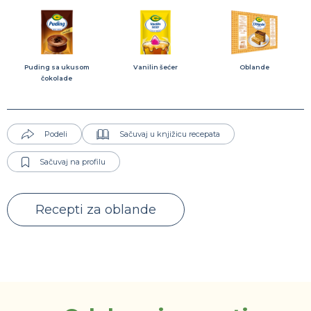
Puding sa ukusom
Vanilin šećer
Oblande
čokolade
Podeli
Sačuvaj u knjižicu recepata
Sačuvaj na profilu
Recepti za oblande