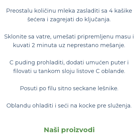
Preostalu količinu mleka zasladiti sa 4 kašike
šećera i zagrejati do ključanja.
Sklonite sa vatre, umešati pripremljenu masu i
kuvati 2 minuta uz neprestano mešanje.
C puding prohladiti, dodati umućen puter i
filovati u tankom sloju listove C oblande.
Posuti po filu sitno seckane lešnike.
Oblandu ohladiti i seći na kocke pre služenja.
Naši proizvodi