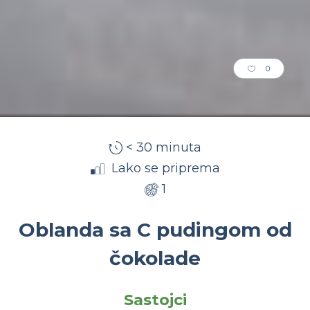
0
< 30 minuta
Lako se priprema
1
Oblanda sa C pudingom od
čokolade
Sastojci