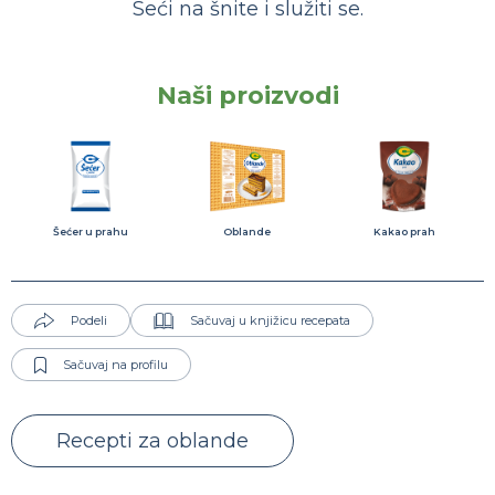
Seći na šnite i služiti se.
Naši proizvodi
Šećer u prahu
Oblande
Kakao prah
Podeli
Sačuvaj u knjižicu recepata
Sačuvaj na profilu
Recepti za oblande