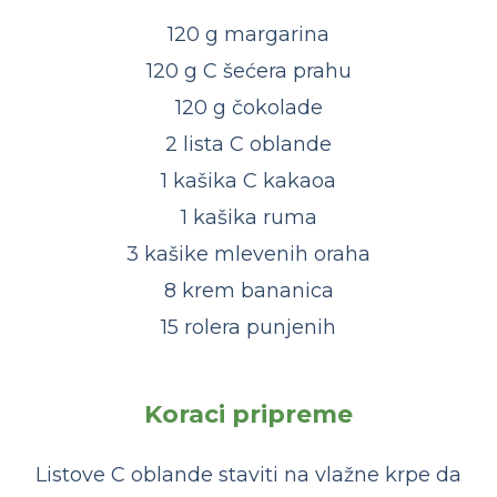
120 g margarina
120 g C šećera prahu
120 g čokolade
2 lista C oblande
1 kašika C kakaoa
1 kašika ruma
3 kašike mlevenih oraha
8 krem bananica
15 rolera punjenih
Koraci pripreme
Listove C oblande staviti na vlažne krpe da