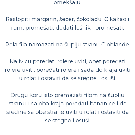
omekšaju.
Rastopiti margarin, šećer, čokoladu, C kakao i
rum, promešati, dodati lešnik i promešati.
Pola fila namazati na šuplju stranu C oblande.
Na ivicu poređati rolere uviti, opet poređati
rolere uviti, poređati rolere i sada do kraja uviti
u rolat i ostaviti da se stegne i osuši.
Drugu koru isto premazati filom na šuplju
stranu i na oba kraja poređati bananice i do
sredine sa obe strane uviti u rolat i ostaviti da
se stegne i osuši.