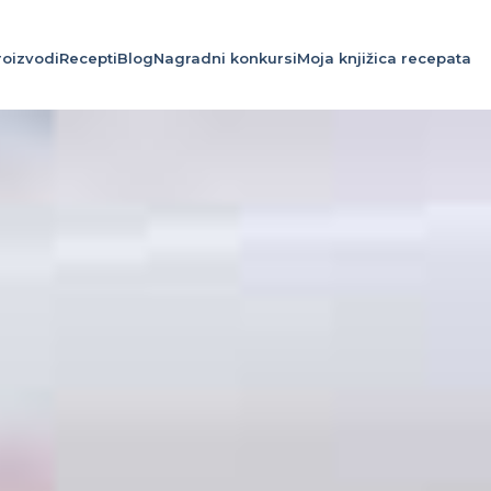
roizvodi
Recepti
Blog
Nagradni konkursi
Moja knjižica recepata