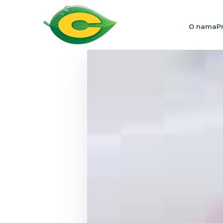
O nama
P