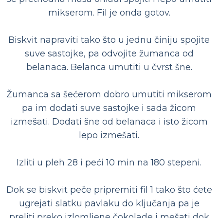
mikserom. Fil je onda gotov.
Biskvit napraviti tako što u jednu činiju spojite
suve sastojke, pa odvojite žumanca od
belanaca. Belanca umutiti u čvrst šne.
Žumanca sa šećerom dobro umutiti mikserom
pa im dodati suve sastojke i sada žicom
izmešati. Dodati šne od belanaca i isto žicom
lepo izmešati.
Izliti u pleh 28 i peći 10 min na 180 stepeni.
Dok se biskvit peče pripremiti fil 1 tako što ćete
ugrejati slatku pavlaku do ključanja pa je
preliti preko izlomljene čokolade i mešati dok