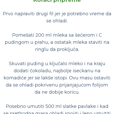
Prvo napraviti drugi fil jer je potrebno vreme da
se ohladi.
Pomešati 200 ml mleka sa šećerom i C
pudingom u prahu, a ostatak mleka staviti na
ringlu da proključa.
Skuvati puding u ključalo mleko i na kraju
dodati čokoladu, najbolje iseckanu na
komadiće jer se lakše istopi. Ovu masu ostaviti
da se ohladi pokrivenu prijanjajućom folijom
da ne dobije koricu.
Posebno umutiti 500 ml slatke pavlake i kad
se prethodna masa ohladi spojiti i lepo umutiti