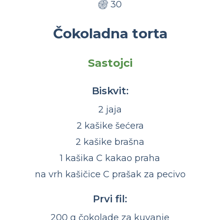
30
Čokoladna torta
Sastojci
Biskvit:
2 jaja
2 kašike šećera
2 kašike brašna
1 kašika C kakao praha
na vrh kašičice C prašak za pecivo
Prvi fil:
200 g čokolade za kuvanje