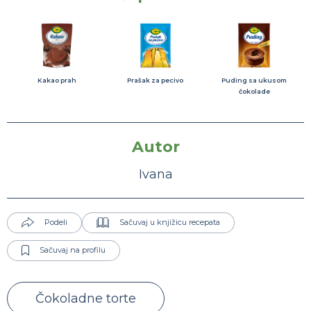
Kakao prah
Prašak za pecivo
Puding sa ukusom
čokolade
Autor
Ivana
Podeli
Sačuvaj u knjižicu recepata
Sačuvaj na profilu
Čokoladne torte