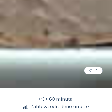
0
> 60 minuta
Zahteva određeno umeće