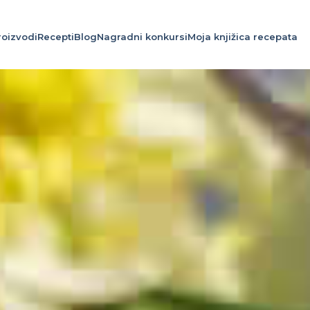
roizvodi
Recepti
Blog
Nagradni konkursi
Moja knjižica recepata