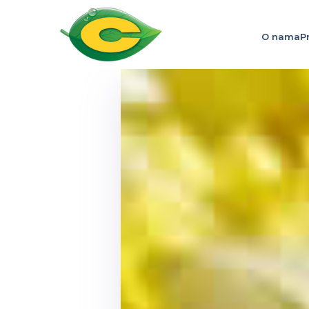
O nama
P