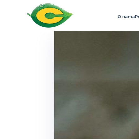
O nama
P