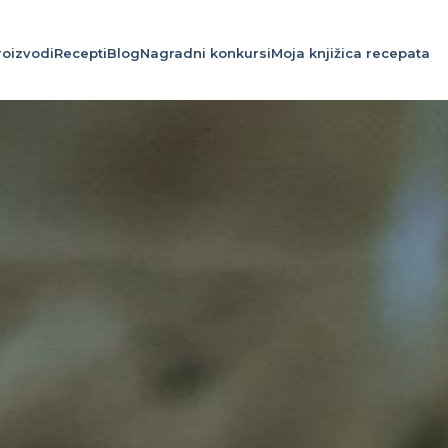
roizvodi
Recepti
Blog
Nagradni konkursi
Moja knjižica recepata