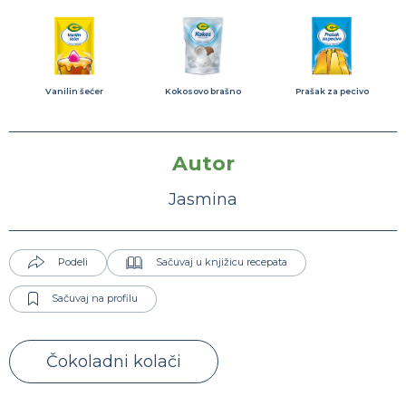
Vanilin šećer
Kokosovo brašno
Prašak za pecivo
Autor
Jasmina
Podeli
Sačuvaj u knjižicu recepata
Sačuvaj na profilu
Čokoladni kolači