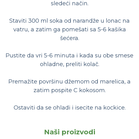
sledeći način.
Staviti 300 ml soka od narandže u lonac na
vatru, a zatim ga pomešati sa 5-6 kašika
šećera.
Pustite da vri 5-6 minuta i kada su obe smese
ohladne, preliti kolač.
Premažite površinu džemom od marelica, a
zatim pospite C kokosom.
Ostaviti da se ohladi i isecite na kockice.
Naši proizvodi