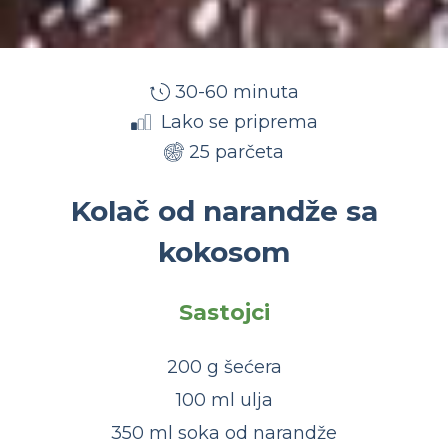
30-60 minuta
Lako se priprema
25 parčeta
Kolač od narandže sa
kokosom
Sastojci
200 g šećera
100 ml ulja
350 ml soka od narandže