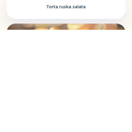
Torta ruska salata
Vaskršnja gnezda i farbanje lukovinom