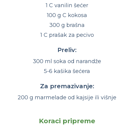
1 C vanilin šećer
100 g C kokosa
300 g brašna
1 C prašak za pecivo
Preliv:
300 ml soka od narandže
5-6 kašika šećera
Za premazivanje:
200 g marmelade od kajsije ili višnje
Koraci pripreme