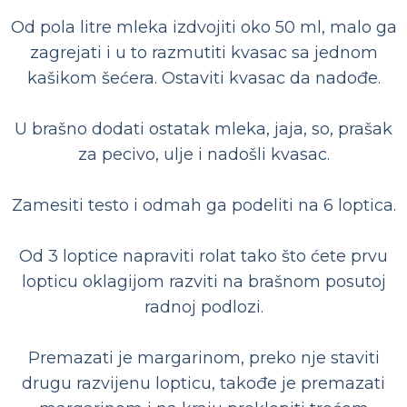
Od pola litre mleka izdvojiti oko 50 ml, malo ga
zagrejati i u to razmutiti kvasac sa jednom
kašikom šećera. Ostaviti kvasac da nadođe.
U brašno dodati ostatak mleka, jaja, so, prašak
za pecivo, ulje i nadošli kvasac.
Zamesiti testo i odmah ga podeliti na 6 loptica.
Od 3 loptice napraviti rolat tako što ćete prvu
lopticu oklagijom razviti na brašnom posutoj
radnoj podlozi.
Premazati je margarinom, preko nje staviti
drugu razvijenu lopticu, takođe je premazati