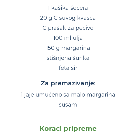
1 kašika šećera
20 g C suvog kvasca
C prašak za pecivo
100 ml ulja
150 g margarina
stišnjena šunka
feta sir
Za premazivanje:
1 jaje umućeno sa malo margarina
susam
Koraci pripreme