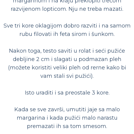
margarinom i na kraju preklopiti trećom
razvijenom lopticom. Nju ne treba mazati.
Sve tri kore oklagijom dobro razviti i na samom
rubu filovati ih feta sirom i šunkom.
Nakon toga, testo saviti u rolat i seći pužiće
debljine 2 cm i slagati u podmazan pleh
(možete koristiti veliki pleh od rerne kako bi
vam stali svi pužići).
Isto uraditi i sa preostale 3 kore.
Kada se sve završi, umutiti jaje sa malo
margarina i kada pužići malo narastu
premazati ih sa tom smesom.