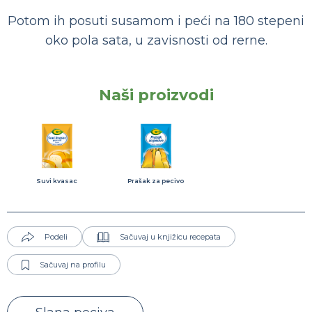
Potom ih posuti susamom i peći na 180 stepeni
oko pola sata, u zavisnosti od rerne.
Naši proizvodi
Suvi kvasac
Prašak za pecivo
Podeli
Sačuvaj u knjižicu recepata
Sačuvaj na profilu