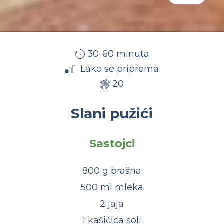
30-60 minuta
Lako se priprema
20
Slani pužići
Sastojci
800 g brašna
500 ml mleka
2 jaja
1 kašičica soli