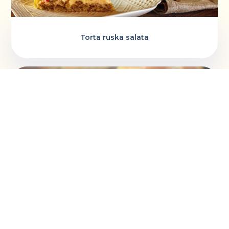
Torta ruska salata
Vaskršnja gnezda i farbanje lukovinom