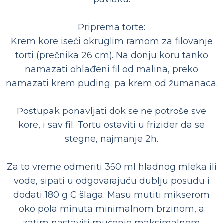
Priprema torte:
Krem kore iseći okruglim ramom za filovanje
torti (prečnika 26 cm). Na donju koru tanko
namazati ohlađeni fil od malina, preko
namazati krem puding, pa krem od žumanaca.
Postupak ponavljati dok se ne potroše sve
kore, i sav fil. Tortu ostaviti u frizider da se
stegne, najmanje 2h.
Za to vreme odmeriti 360 ml hladnog mleka ili
vode, sipati u odgovarajuću dublju posudu i
dodati 180 g C šlaga. Masu mutiti mikserom
oko pola minuta minimalnom brzinom, a
zatim nastaviti mućenje maksimalnom