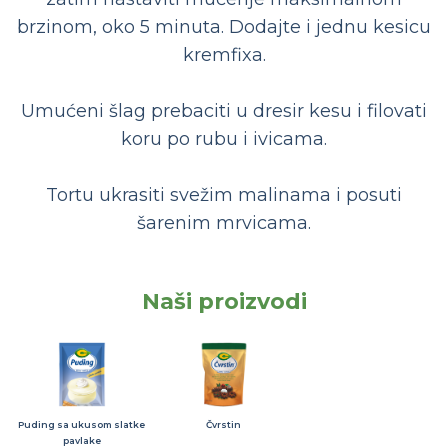
brzinom, oko 5 minuta. Dodajte i jednu kesicu
kremfixa.
Umućeni šlag prebaciti u dresir kesu i filovati
koru po rubu i ivicama.
Tortu ukrasiti svežim malinama i posuti
šarenim mrvicama.
Naši proizvodi
Puding sa ukusom slatke
Čvrstin
pavlake