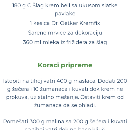
180 g C Šlag krem beli sa ukusom slatke
pavlake
1 kesica Dr. Oetker Kremfix
Šarene mrvice za dekoraciju
360 ml mleka iz frižidera za šlag
Koraci pripreme
Istopiti na tihoj vatri 400 g maslaca. Dodati 200
g šećera i 10 žumanaca i kuvati dok krem ne
prokuva, uz stalno mešanje. Ostaviti krem od
žumanaca da se ohladi.
Pomešati 300 g malina sa 200 g šećera i kuvati
na tihoj vatri dok ne bace ključ.