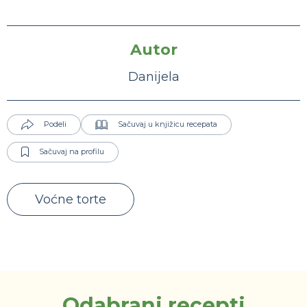
Autor
Danijela
Podeli
Sačuvaj u knjižicu recepata
Sačuvaj na profilu
Voćne torte
Odabrani recepti