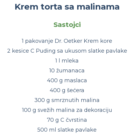
Krem torta sa malinama
Sastojci
1 pakovanje Dr. Oetker Krem kore
2 kesice C Puding sa ukusom slatke pavlake
1 l mleka
10 žumanaca
400 g maslaca
400 g šećera
300 g smrznutih malina
100 g svežih malina za dekoraciju
70 g C čvrstina
500 ml slatke pavlake