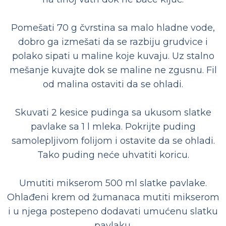
Pomešati 70 g čvrstina sa malo hladne vode,
dobro ga izmešati da se razbiju grudvice i
polako sipati u maline koje kuvaju. Uz stalno
mešanje kuvajte dok se maline ne zgusnu. Fil
od malina ostaviti da se ohladi.
Skuvati 2 kesice pudinga sa ukusom slatke
pavlake sa 1 l mleka. Pokrijte puding
samolepljivom folijom i ostavite da se ohladi.
Tako puding neće uhvatiti koricu.
Umutiti mikserom 500 ml slatke pavlake.
Ohlađeni krem od žumanaca mutiti mikserom
i u njega postepeno dodavati umućenu slatku
pavlaku.