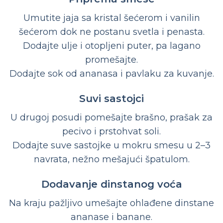
Umutite jaja sa kristal šećerom i vanilin
šećerom dok ne postanu svetla i penasta.
Dodajte ulje i otopljeni puter, pa lagano
promešajte.
Dodajte sok od ananasa i pavlaku za kuvanje.
Suvi sastojci
U drugoj posudi pomešajte brašno, prašak za
pecivo i prstohvat soli.
Dodajte suve sastojke u mokru smesu u 2–3
navrata, nežno mešajući špatulom.
Dodavanje dinstanog voća
Na kraju pažljivo umešajte ohlađene dinstane
ananase i banane.