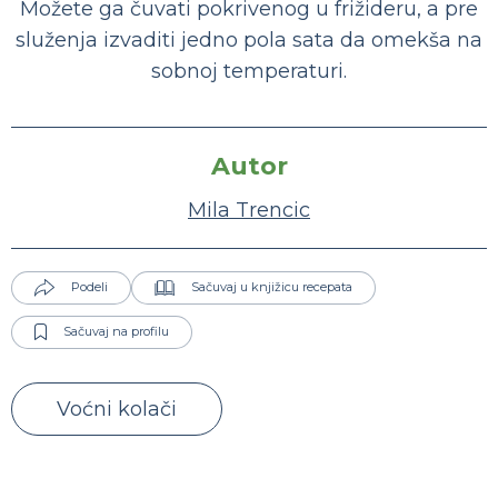
Možete ga čuvati pokrivenog u frižideru, a pre
služenja izvaditi jedno pola sata da omekša na
sobnoj temperaturi.
Autor
Mila Trencic
Podeli
Sačuvaj u knjižicu recepata
Sačuvaj na profilu
Voćni kolači