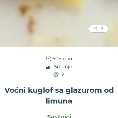
0
60+ min
Srednje
12
Voćni kuglof sa glazurom od
limuna
Sastojci