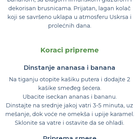
dekorisan brusnicama. Prijatan, lagan kolač
koji se savršeno uklapa u atmosferu Uskrsa i
prolećnih dana.
Koraci pripreme
Dinstanje ananasa i banana
Na tiganju otopite kašiku putera i dodajte 2
kašike smeđeg šećera.
Ubacite iseckan ananas i bananu.
Dinstajte na srednje jakoj vatri 3-5 minuta, uz
mešanje, dok voće ne omekša i upije karamel.
Sklonite sa vatre i ostavite da se ohladi.
Priprema smese