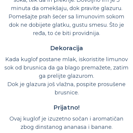
minuta da omekšaju, dok pravite glazuru.
Pomešajte prah šećer sa limunovim sokom
dok ne dobijete glatku, gustu smesu. Što je
ređa, to će biti providnija.
Dekoracija
Kada kuglof postane mlak, iskoristite limunov
sok od brusnica da ga blago premažete, zatim
ga prelijte glazurom.
Dok je glazura još vlažna, pospite prosušene
brusnice.
Prijatno!
Ovaj kuglof je izuzetno sočan i aromatičan
zbog dinstanog ananasa i banane.