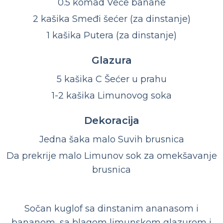
0.5 komad Veće banane
2 kašika Smeđi šećer (za dinstanje)
1 kašika Putera (za dinstanje)
Glazura
5 kašika C Šećer u prahu
1-2 kašika Limunovog soka
Dekoracija
Jedna šaka malo Suvih brusnica
Da prekrije malo Limunov sok za omekšavanje
brusnica
Sočan kuglof sa dinstanim ananasom i
bananom, sa blagom limunskom glazurom i