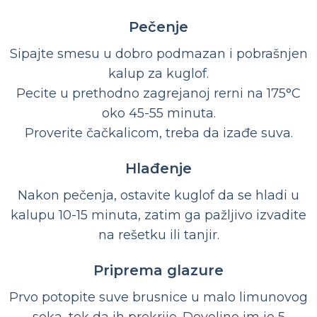
Pečenje
Sipajte smesu u dobro podmazan i pobrašnjen
kalup za kuglof.
Pecite u prethodno zagrejanoj rerni na 175°C
oko 45-55 minuta.
Proverite čačkalicom, treba da izađe suva.
Hlađenje
Nakon pečenja, ostavite kuglof da se hladi u
kalupu 10-15 minuta, zatim ga pažljivo izvadite
na rešetku ili tanjir.
Priprema glazure
Prvo potopite suve brusnice u malo limunovog
soka, tek da ih prekrije. Dovoljno im je 5