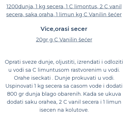
1200dunja, 1 kg secera, 1 C limontus, 2 C vanil
secera, saka oraha, 1 limun kg C Vanilin šećer
Vice,orasi secer
20gr g C Vanilin šećer
Oprati sveze dunje, oljustiti, izrendati i odloziti
u vodi sa C limuntusom rastvorenim u vodi.
Orahe iseckati . Dunje prokuvati u vodi.
Uspinovati 1 kg secera sa casom vode i dodati
800 gr dunja blago obarenih. Kada se ukuva
dodati saku orahea, 2 C vanil secera i 1 limun
isecen na kolutove.