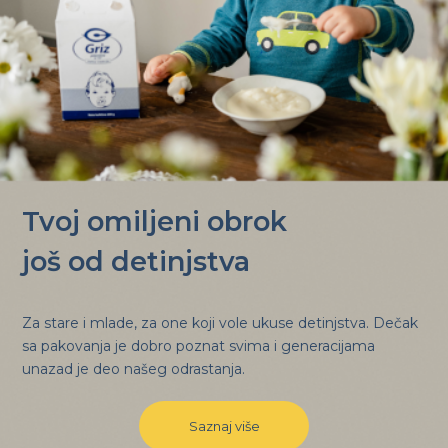
Tvoj omiljeni obrok
još od detinjstva
Za stare i mlade, za one koji vole ukuse detinjstva. Dečak
sa pakovanja je dobro poznat svima i generacijama
unazad je deo našeg odrastanja.
Saznaj više