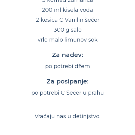
3 komad žumanca
200 ml kisela voda
2 kesica C Vanilin šećer
300 g salo
vrlo malo limunov sok
Za nadev:
po potrebi džem
Za posipanje:
po potrebi C Šećer u prahu
Vraćaju nas u detinjstvo.