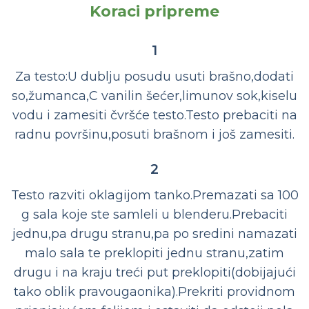
Koraci pripreme
1
Za testo:U dublju posudu usuti brašno,dodati
so,žumanca,C vanilin šećer,limunov sok,kiselu
vodu i zamesiti čvršće testo.Testo prebaciti na
radnu površinu,posuti brašnom i još zamesiti.
2
Testo razviti oklagijom tanko.Premazati sa 100
g sala koje ste samleli u blenderu.Prebaciti
jednu,pa drugu stranu,pa po sredini namazati
malo sala te preklopiti jednu stranu,zatim
drugu i na kraju treći put preklopiti(dobijajući
tako oblik pravougaonika).Prekriti providnom