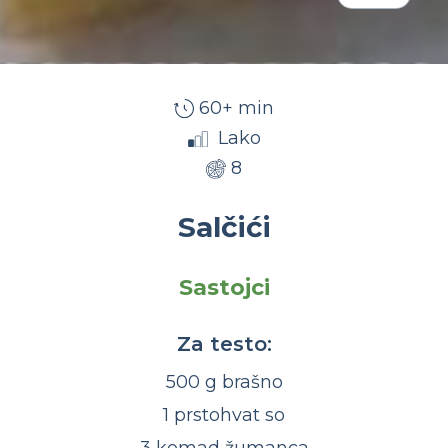
60+ min
Lako
8
Salčići
Sastojci
Za testo:
500 g brašno
1 prstohvat so