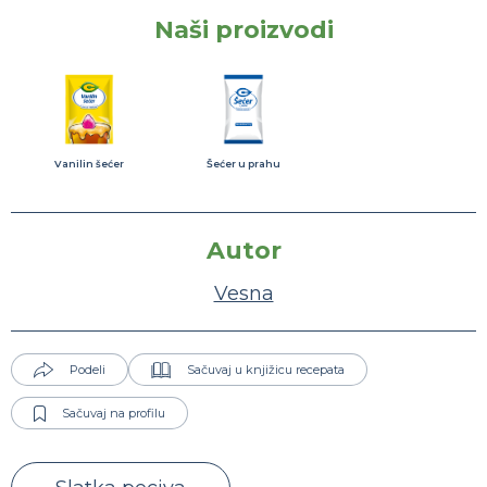
Naši proizvodi
Vanilin šećer
Šećer u prahu
Autor
Vesna
Podeli
Sačuvaj u knjižicu recepata
Sačuvaj na profilu