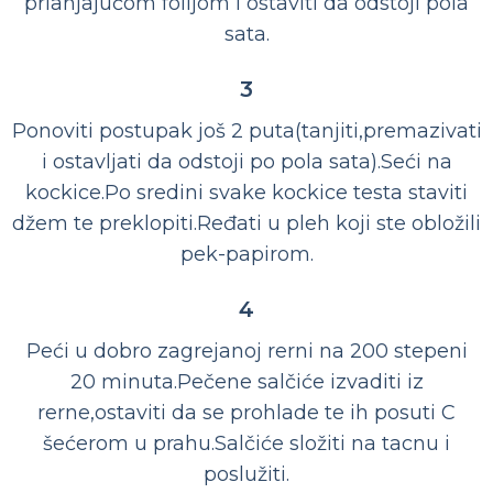
prianjajućom folijom i ostaviti da odstoji pola
sata.
3
Ponoviti postupak još 2 puta(tanjiti,premazivati
i ostavljati da odstoji po pola sata).Seći na
kockice.Po sredini svake kockice testa staviti
džem te preklopiti.Ređati u pleh koji ste obložili
pek-papirom.
4
Peći u dobro zagrejanoj rerni na 200 stepeni
20 minuta.Pečene salčiće izvaditi iz
rerne,ostaviti da se prohlade te ih posuti C
šećerom u prahu.Salčiće složiti na tacnu i
poslužiti.