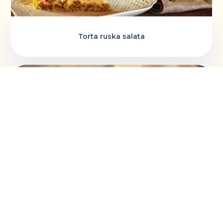
Torta ruska salata
Vaskršnja gnezda i farbanje lukovinom