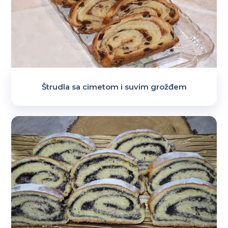
Štrudla sa cimetom i suvim grožđem