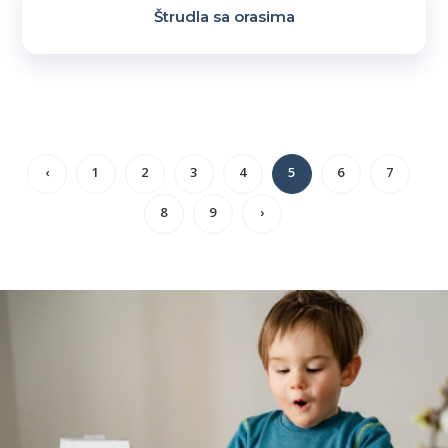
Štrudla sa orasima
‹
1
2
3
4
5
6
7
8
9
›