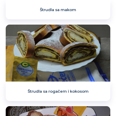
Štrudla sa makom
Štrudla sa rogačem i kokosom