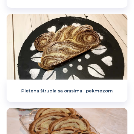
Pletena štrudla sa orasima i pekmezom