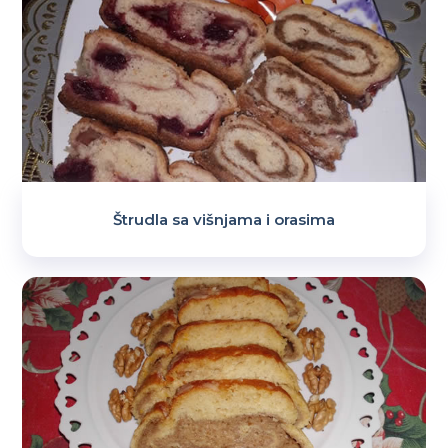
Štrudla sa višnjama i orasima