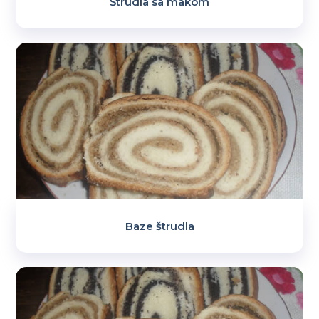
Štrudla sa makom
Baze štrudla