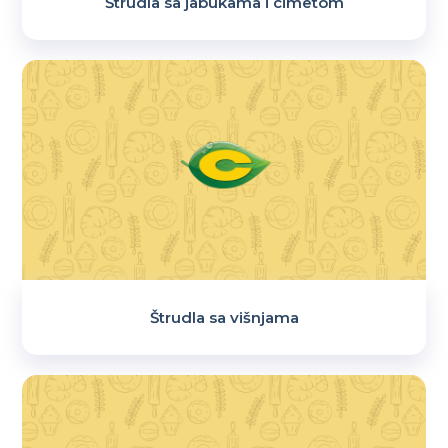
Štrudla sa jabukama i cimetom
Štrudla sa višnjama