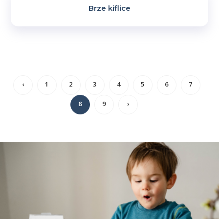
Brze kiflice
‹
1
2
3
4
5
6
7
8
9
›