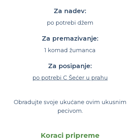
Za nadev:
po potrebi džem
Za premazivanje:
1 komad žumanca
Za posipanje:
po potrebi C Šećer u prahu
Obradujte svoje ukućane ovim ukusnim
pecivom.
Koraci pripreme