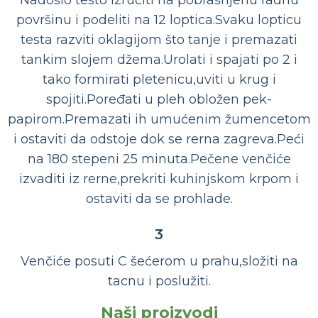
Nadošlo testo izručiti na pobrašnjenu radnu
površinu i podeliti na 12 loptica.Svaku lopticu
testa razviti oklagijom što tanje i premazati
tankim slojem džema.Urolati i spajati po 2 i
tako formirati pletenicu,uviti u krug i
spojiti.Poređati u pleh obložen pek-
papirom.Premazati ih umućenim žumencetom
i ostaviti da odstoje dok se rerna zagreva.Peći
na 180 stepeni 25 minuta.Pečene venčiće
izvaditi iz rerne,prekriti kuhinjskom krpom i
ostaviti da se prohlade.
3
Venčiće posuti C šećerom u prahu,složiti na
tacnu i poslužiti.
Naši proizvodi