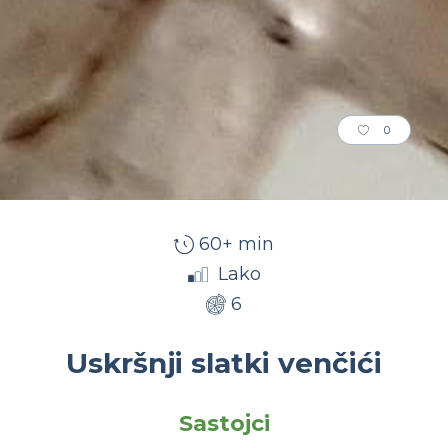
0
60+ min
Lako
6
Uskršnji slatki venčići
Sastojci