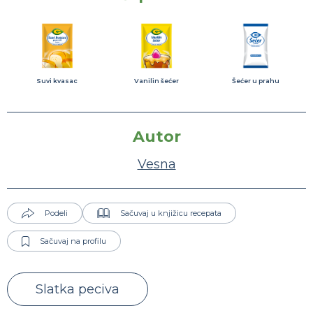
Suvi kvasac
Vanilin šećer
Šećer u prahu
Autor
Vesna
Podeli
Sačuvaj u knjižicu recepata
Sačuvaj na profilu
Slatka peciva