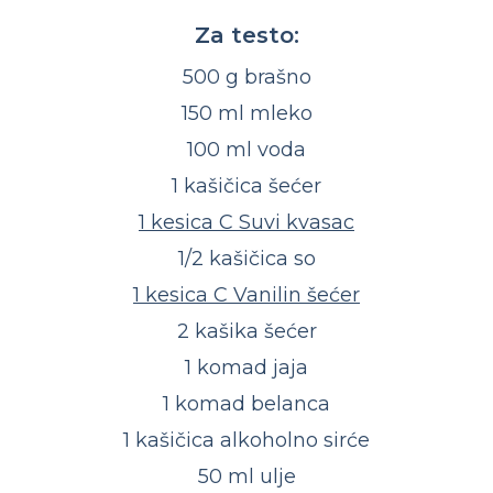
Za testo:
500 g brašno
150 ml mleko
100 ml voda
1 kašičica šećer
1 kesica C Suvi kvasac
1/2 kašičica so
1 kesica C Vanilin šećer
2 kašika šećer
1 komad jaja
1 komad belanca
1 kašičica alkoholno sirće
50 ml ulje