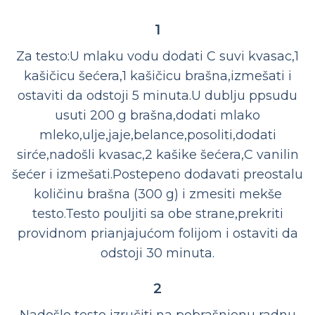
1
Za testo:U mlaku vodu dodati C suvi kvasac,1
kašičicu šećera,1 kašičicu brašna,izmešati i
ostaviti da odstoji 5 minuta.U dublju ppsudu
usuti 200 g brašna,dodati mlako
mleko,ulje,jaje,belance,posoliti,dodati
sirće,nadošli kvasac,2 kašike šećera,C vanilin
šećer i izmešati.Postepeno dodavati preostalu
količinu brašna (300 g) i zmesiti mekše
testo.Testo pouljiti sa obe strane,prekriti
providnom prianjajućom folijom i ostaviti da
odstoji 30 minuta.
2