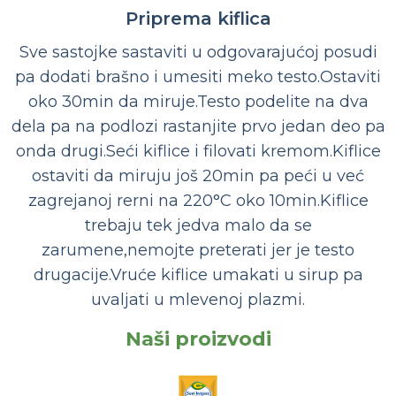
Priprema kiflica
Sve sastojke sastaviti u odgovarajućoj posudi
pa dodati brašno i umesiti meko testo.Ostaviti
oko 30min da miruje.Testo podelite na dva
dela pa na podlozi rastanjite prvo jedan deo pa
onda drugi.Seći kiflice i filovati kremom.Kiflice
ostaviti da miruju još 20min pa peći u već
zagrejanoj rerni na 220°C oko 10min.Kiflice
trebaju tek jedva malo da se
zarumene,nemojte preterati jer je testo
drugacije.Vruće kiflice umakati u sirup pa
uvaljati u mlevenoj plazmi.
Naši proizvodi