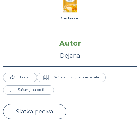
Suvi kvasac
Autor
Dejana
Podeli
Sačuvaj u knjižicu recepata
Sačuvaj na profilu
Slatka peciva