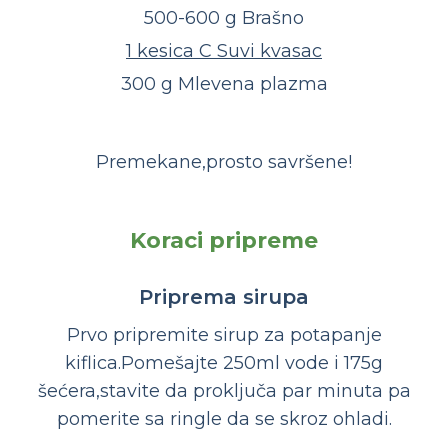
500-600 g Brašno
1 kesica C Suvi kvasac
300 g Mlevena plazma
Premekane,prosto savršene!
Koraci pripreme
Priprema sirupa
Prvo pripremite sirup za potapanje
kiflica.Pomešajte 250ml vode i 175g
šećera,stavite da proključa par minuta pa
pomerite sa ringle da se skroz ohladi.