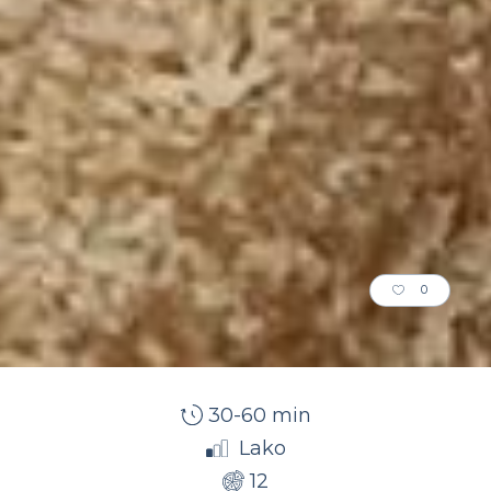
0
30-60 min
Lako
12