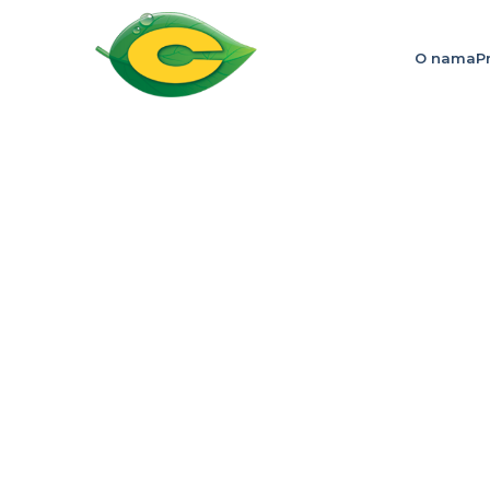
O nama
P