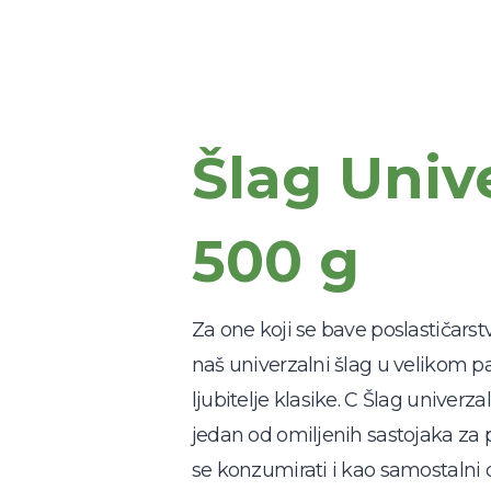
Šlag Univ
500 g
Za one koji se bave poslastičarst
naš univerzalni šlag u velikom p
ljubitelje klasike. C Šlag univerz
jedan od omiljenih sastojaka za 
se konzumirati i kao samostalni d