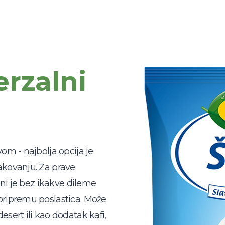
erzalni
vom - najbolja opcija je
akovanju. Za prave
alni je bez ikakve dileme
pripremu poslastica. Može
esert ili kao dodatak kafi,