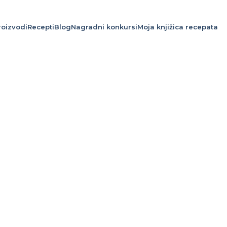
roizvodi
Recepti
Blog
Nagradni konkursi
Moja knjižica recepata