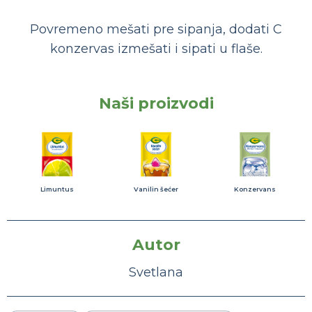
Povremeno mešati pre sipanja, dodati C
konzervas izmešati i sipati u flaše.
Naši proizvodi
Limuntus
Vanilin šećer
Konzervans
Autor
Svetlana