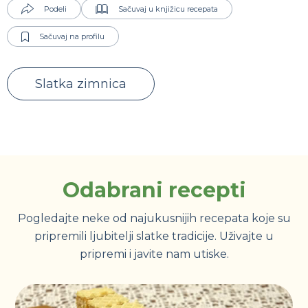
Podeli
Sačuvaj u knjižicu recepata
Sačuvaj na profilu
Slatka zimnica
Odabrani recepti
Pogledajte neke od najukusnijih recepata koje su
pripremili ljubitelji slatke tradicije. Uživajte u
pripremi i javite nam utiske.