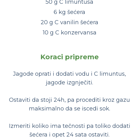
50 g C limuntusa
6 kg šećera
20 g C vanilin šećera
10 g C konzervansa
Koraci pripreme
Jagode oprati i dodati vodu i C limuntus,
jagode izgnječiti.
Ostaviti da stoji 24h, pa procediti kroz gazu
maksimalno da se iscedi sok.
Izmeriti koliko ima tečnosti pa toliko dodati
šećera i opet 24 sata ostaviti.