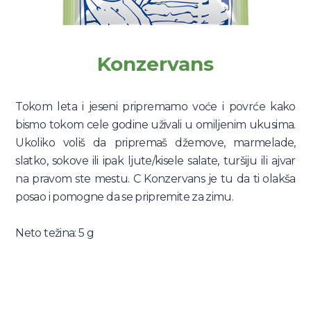
Konzervans
Tokom leta i jeseni pripremamo voće i povrće kako
bismo tokom cele godine uživali u omiljenim ukusima.
Ukoliko voliš da pripremaš džemove, marmelade,
slatko, sokove ili ipak ljute/kisele salate, turšiju ili ajvar
na pravom ste mestu. C Konzervans je tu da ti olakša
posao i pomogne da se pripremite za zimu.
Neto težina: 5 g