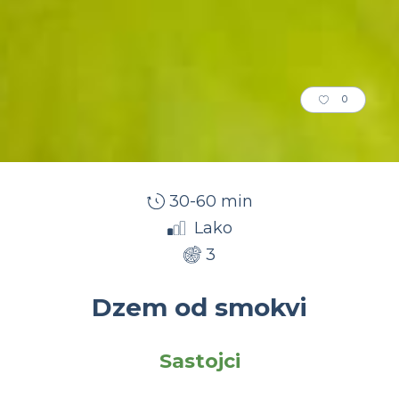
0
30-60 min
Lako
3
Dzem od smokvi
Sastojci