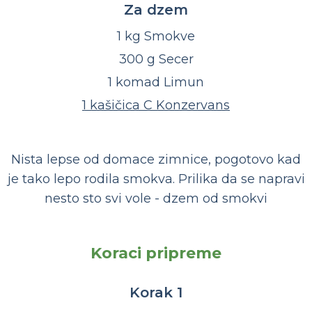
Za dzem
1 kg Smokve
300 g Secer
1 komad Limun
1 kašičica C Konzervans
Nista lepse od domace zimnice, pogotovo kad
je tako lepo rodila smokva. Prilika da se napravi
nesto sto svi vole - dzem od smokvi
Koraci pripreme
Korak 1