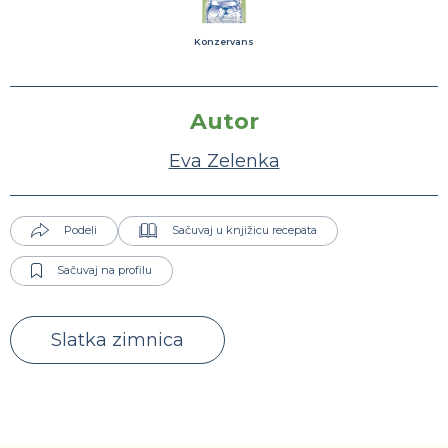
Konzervans
Autor
Eva Zelenka
Podeli
Sačuvaj u knjižicu recepata
Sačuvaj na profilu
Slatka zimnica