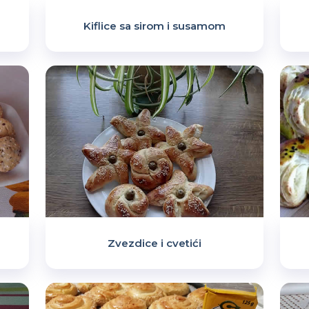
Kiflice sa sirom i susamom
Zvezdice i cvetići