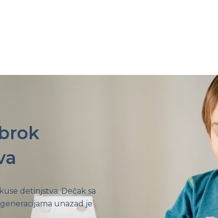
obrok
va
ukuse detinjstva. Dečak sa
 generacijama unazad je