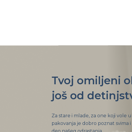
Tvoj omiljeni 
još od detinjst
Za stare i mlade, za one koji vole 
pakovanja je dobro poznat svima i
deo našeg odrastanja.