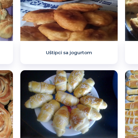
Uštipci sa jogurtom