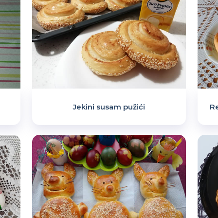
Jekini susam pužići
Re