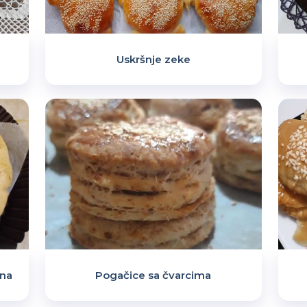
Uskršnje zeke
šna
Pogačice sa čvarcima