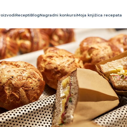
roizvodi
Recepti
Blog
Nagradni konkursi
Moja knjižica recepata