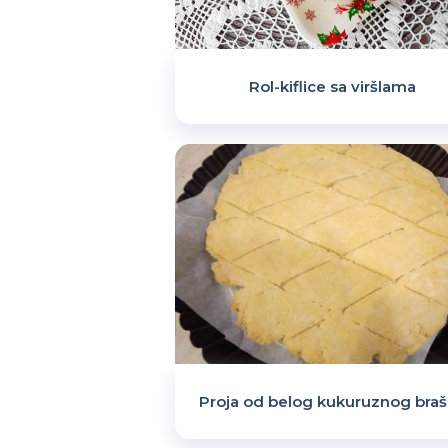
Rol-kiflice sa viršlama
Proja od belog kukuruznog bra