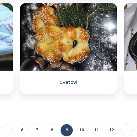
Cvetovi
...
6
7
8
9
10
11
12
...