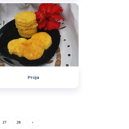
Proja
27
28
›