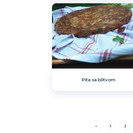
Pita sa blitvom
‹
1
2