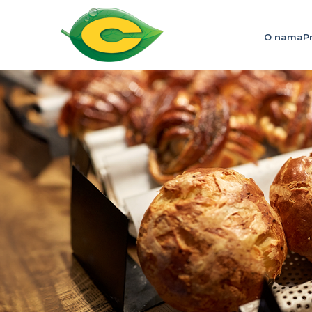
O nama
P