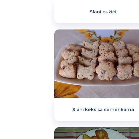
Slani pužići
Slani keks sa semenkama