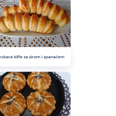
ckave kifle sa sirom i spanaćem