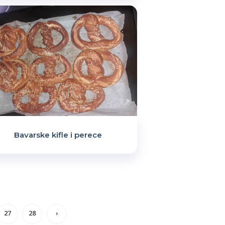
Bavarske kifle i perece
27
28
›