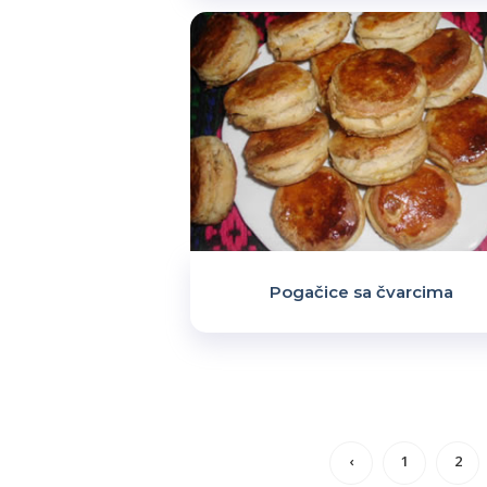
Pogačice sa čvarcima
‹
1
2