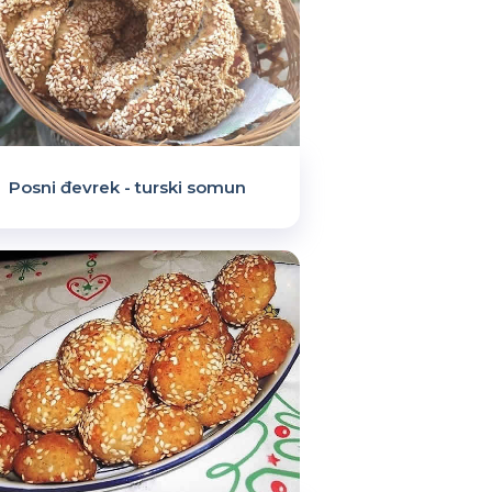
Posni đevrek - turski somun