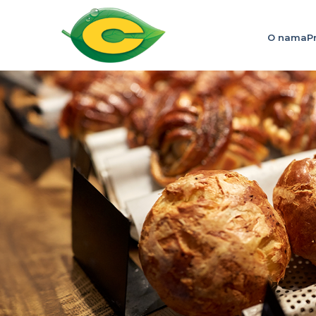
O nama
P