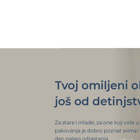
Tvoj omiljeni 
još od detinjst
Za stare i mlade, za one koji vole 
pakovanja je dobro poznat svima i
deo našeg odrastanja.