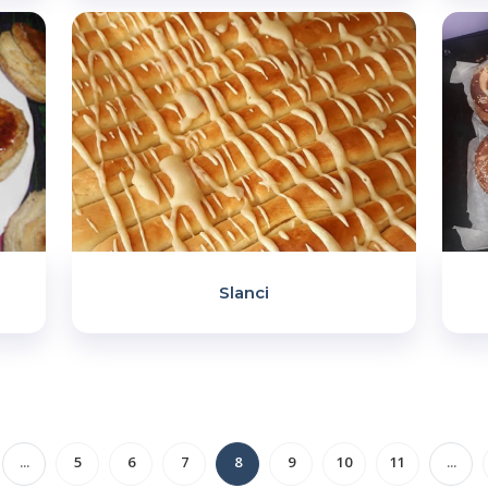
Slanci
...
5
6
7
8
9
10
11
...