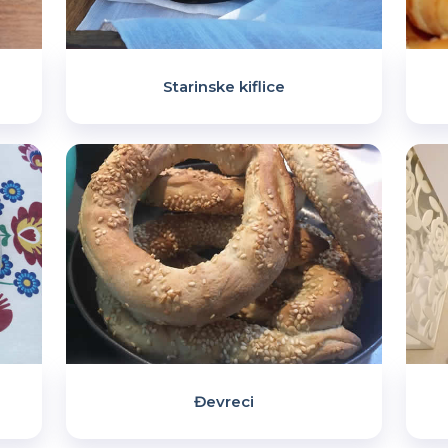
Starinske kiflice
Đevreci