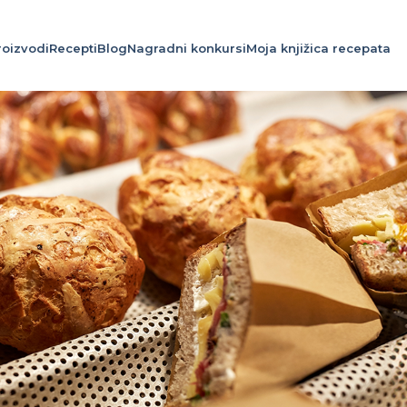
roizvodi
Recepti
Blog
Nagradni konkursi
Moja knjižica recepata