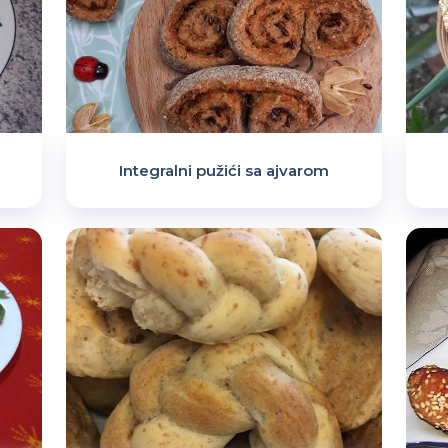
Integralni pužići sa ajvarom