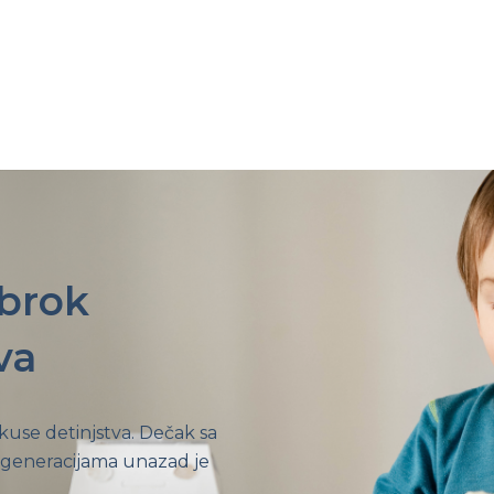
obrok
va
ukuse detinjstva. Dečak sa
 generacijama unazad je