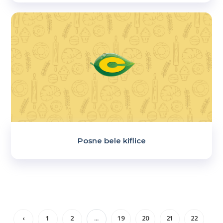
Posne bele kiflice
‹
1
2
...
19
20
21
22