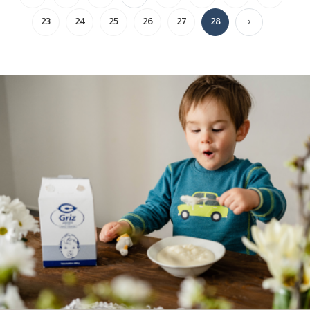
23
24
25
26
27
28
›