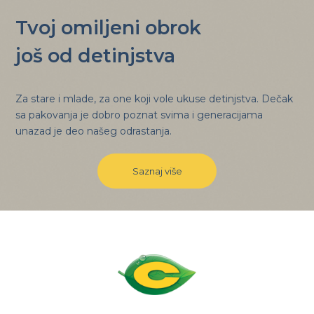
Tvoj omiljeni obrok
još od detinjstva
Za stare i mlade, za one koji vole ukuse detinjstva. Dečak
sa pakovanja je dobro poznat svima i generacijama
unazad je deo našeg odrastanja.
Saznaj više