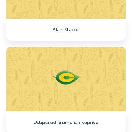
Slani štapići
Uštipci od krompira i koprive