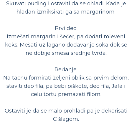
Skuvati puding i ostaviti da se ohladi. Kada je
hladan izmiksirati ga sa margarinom.
Prvi deo:
Izmešati margarin i šećer, pa dodati mleveni
keks. Mešati uz lagano dodavanje soka dok se
ne dobije smesa srednje tvrda.
Ređanje:
Na tacnu formirati željeni oblik sa prvim delom,
staviti deo fila, pa bebi piškote, deo fila, Jafa i
celu tortu premazati filom.
Ostaviti je da se malo prohladi pa je dekorisati
C šlagom.