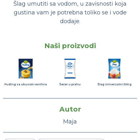
Šlag umutiti sa vodom, u zavisnosti koja
gustina vam je potrebna toliko se i vode
dodaje.
Naši proizvodi
Puding sa ukusom vanilina
Šećer u prahu
Šlag Univerzalni 500 g
Autor
Maja