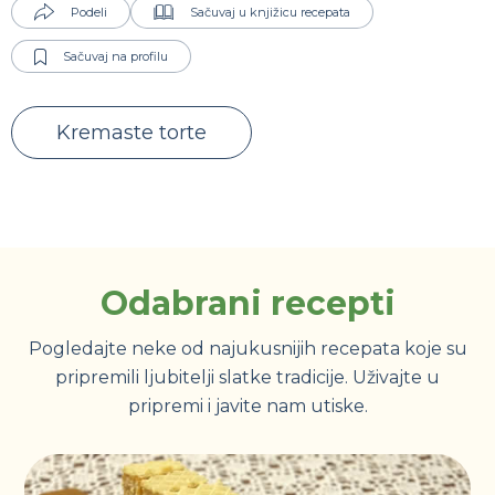
Podeli
Sačuvaj u knjižicu recepata
Sačuvaj na profilu
Kremaste torte
Odabrani recepti
Pogledajte neke od najukusnijih recepata koje su
pripremili ljubitelji slatke tradicije. Uživajte u
pripremi i javite nam utiske.