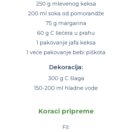
250 g mlevenog keksa
200 ml soka od pomorandže
75 g margarina
60 g C šećera u prahu
1 pakovanje jafa keksa
1 veće pakovanje bebi piškota
Dekoracija:
300 g C šlaga
150-200 ml hladne vode
Koraci pripreme
Fil: