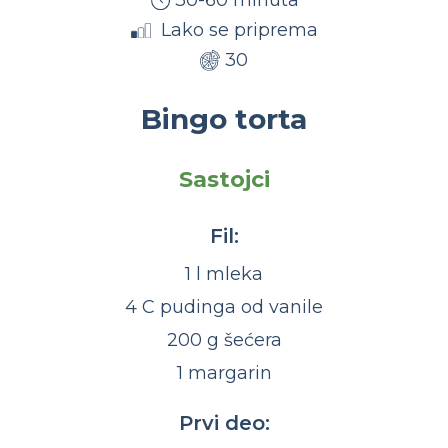
30-60 minuta
Lako se priprema
30
Bingo torta
Sastojci
Fil:
1 l mleka
4 C pudinga od vanile
200 g šećera
1 margarin
Prvi deo: