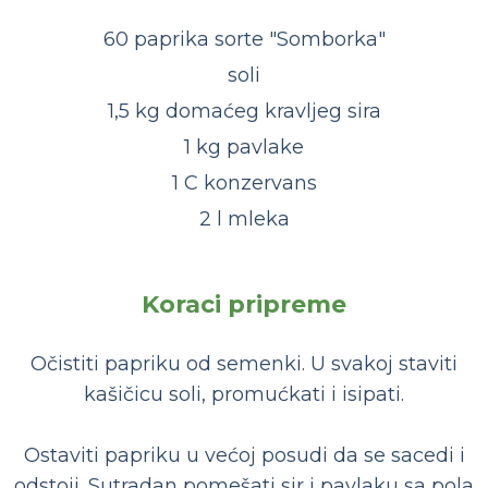
60 paprika sorte "Somborka"
soli
1,5 kg domaćeg kravljeg sira
1 kg pavlake
1 C konzervans
2 l mleka
Koraci pripreme
Očistiti papriku od semenki. U svakoj staviti
kašičicu soli, promućkati i isipati.
Ostaviti papriku u većoj posudi da se sacedi i
odstoji. Sutradan pomešati sir i pavlaku sa pola