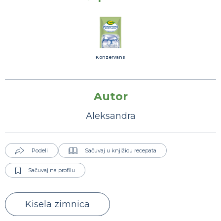
Konzervans
Autor
Aleksandra
Podeli
Sačuvaj u knjižicu recepata
Sačuvaj na profilu
Kisela zimnica