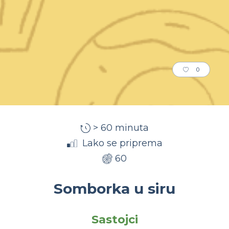
0
> 60 minuta
Lako se priprema
60
Somborka u siru
Sastojci