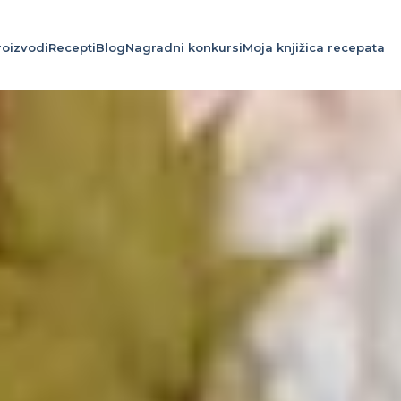
roizvodi
Recepti
Blog
Nagradni konkursi
Moja knjižica recepata