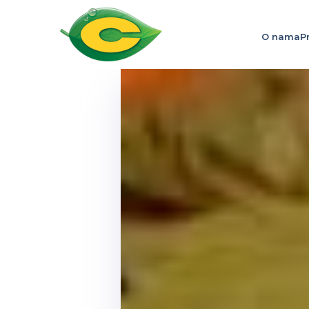
O nama
P