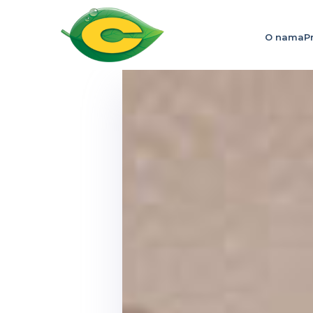
O nama
P