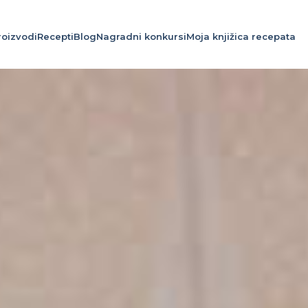
roizvodi
Recepti
Blog
Nagradni konkursi
Moja knjižica recepata