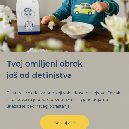
Tvoj omiljeni obrok
još od detinjstva
Za stare i mlade, za one koji vole ukuse detinjstva. Dečak
sa pakovanja je dobro poznat svima i generacijama
unazad je deo našeg odrastanja.
Saznaj više