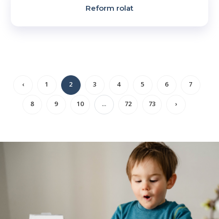
Reform rolat
‹
1
2
3
4
5
6
7
8
9
10
...
72
73
›