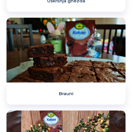
Uskršnja gnezda
Brauni