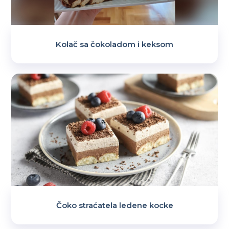
Kolač sa čokoladom i keksom
Čoko straćatela ledene kocke