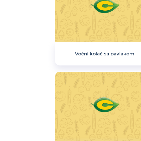
Voćni kolač sa pavlakom