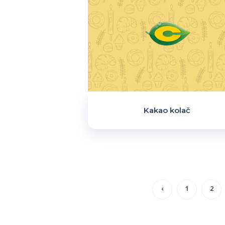
Kakao kolač
‹
1
2