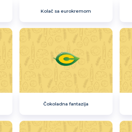
Kolač sa eurokremom
Čokoladna fantazija