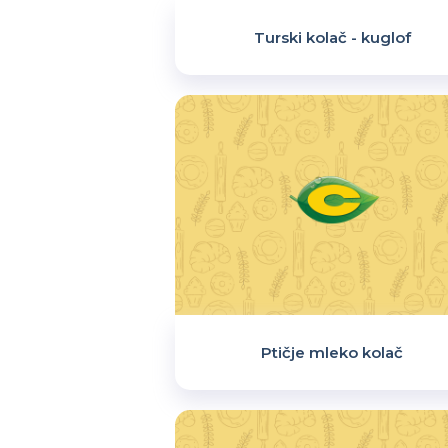
Turski kolač - kuglof
Ptičje mleko kolač