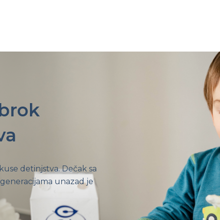
obrok
va
ukuse detinjstva. Dečak sa
 generacijama unazad je