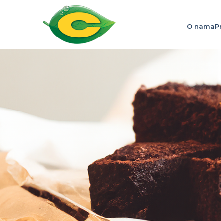
O nama
P