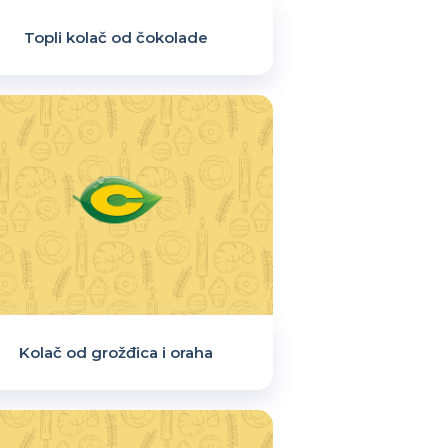
Topli kolač od čokolade
Kolač od grožđica i oraha