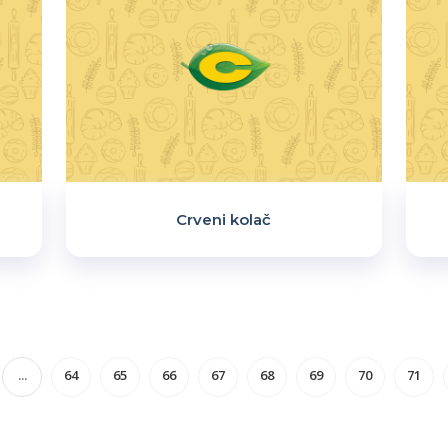
Crveni kolač
...
64
65
66
67
68
69
70
71