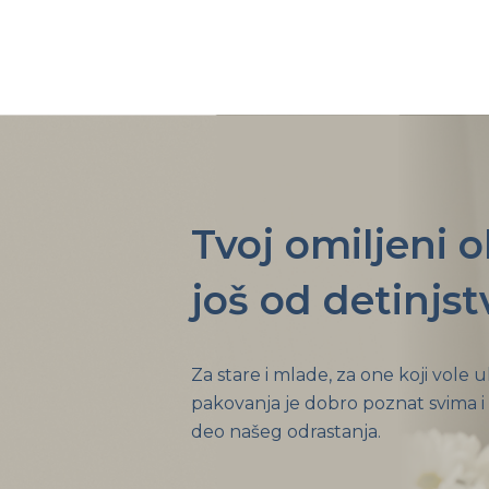
Tvoj omiljeni 
još od detinjst
Za stare i mlade, za one koji vole 
pakovanja je dobro poznat svima i
deo našeg odrastanja.