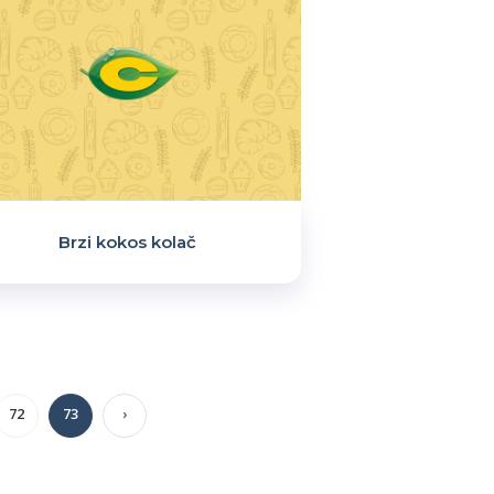
Brzi kokos kolač
72
73
›