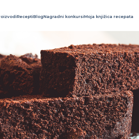
roizvodi
Recepti
Blog
Nagradni konkursi
Moja knjižica recepata