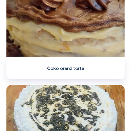
Čoko oranž torta