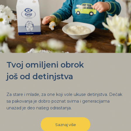
Tvoj omiljeni obrok
još od detinjstva
Za stare i mlade, za one koji vole ukuse detinjstva. Dečak
sa pakovanja je dobro poznat svima i generacijama
unazad je deo našeg odrastanja.
Saznaj više