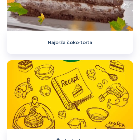
Najbrža čoko-torta