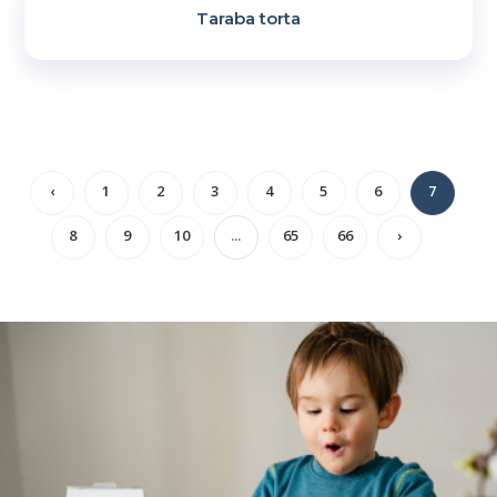
Taraba torta
‹
1
2
3
4
5
6
7
8
9
10
...
65
66
›