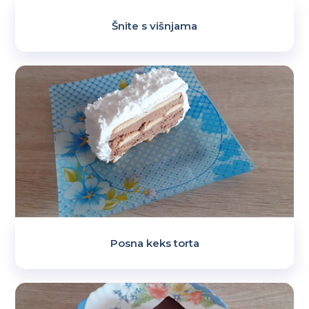
Šnite s višnjama
Posna keks torta