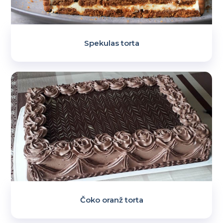
Spekulas torta
Čoko oranž torta