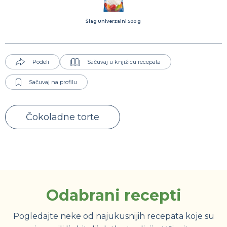
Šlag Univerzalni 500 g
Podeli
Sačuvaj u knjižicu recepata
Sačuvaj na profilu
Čokoladne torte
Odabrani recepti
Pogledajte neke od najukusnijih recepata koje su