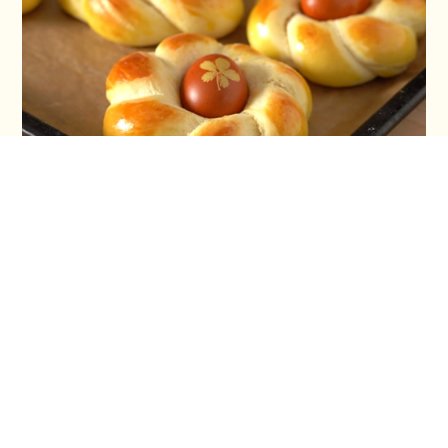
Vaskršnja gnezda i farbanje lukovinom