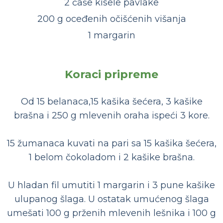
2 čaše kisele pavlake
200 g oceđenih očišćenih višanja
1 margarin
Koraci pripreme
Od 15 belanaca,15 kašika šećera, 3 kašike
brašna i 250 g mlevenih oraha ispeći 3 kore.
15 žumanaca kuvati na pari sa 15 kašika šećera,
1 belom čokoladom i 2 kašike brašna.
U hladan fil umutiti 1 margarin i 3 pune kašike
ulupanog šlaga. U ostatak umućenog šlaga
umešati 100 g prženih mlevenih lešnika i 100 g