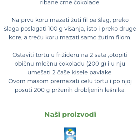
ribane crne čokolade.
Na prvu koru mazati žuti fil pa šlag, preko
šlaga poslagati 100 g višanja, isto i preko druge
kore, a treću koru mazati samo žutim filom.
Ostaviti tortu u frižideru na 2 sata ,otopiti
običnu mlečnu čokoladu (200 g) i u nju
umešati 2 čaše kisele pavlake.
Ovom masom premazati celu tortu i po njoj
posuti 200 g prženih drobljenih lešnika.
Naši proizvodi