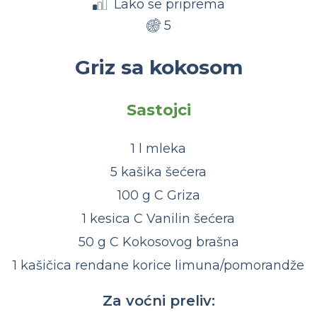
Lako se priprema
5
Griz sa kokosom
Sastojci
1 l mleka
5 kašika šećera
100 g C Griza
1 kesica C Vanilin šećera
50 g C Kokosovog brašna
1 kašičica rendane korice limuna/pomorandže
Za voćni preliv: