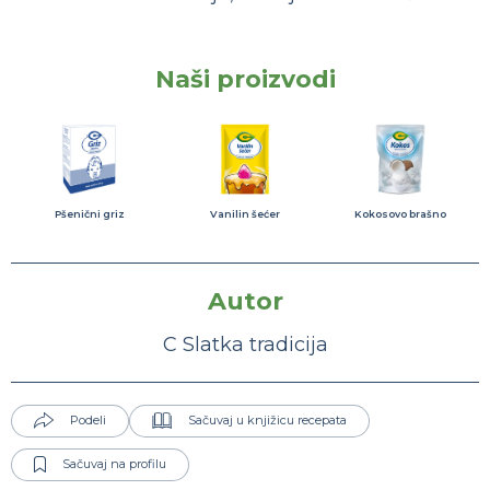
Naši proizvodi
Pšenični griz
Vanilin šećer
Kokosovo brašno
Autor
C Slatka tradicija
Podeli
Sačuvaj u knjižicu recepata
Sačuvaj na profilu