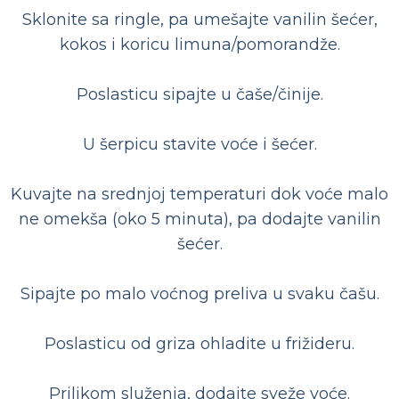
Sklonite sa ringle, pa umešajte vanilin šećer,
kokos i koricu limuna/pomorandže.
Poslasticu sipajte u čaše/činije.
U šerpicu stavite voće i šećer.
Kuvajte na srednjoj temperaturi dok voće malo
ne omekša (oko 5 minuta), pa dodajte vanilin
šećer.
Sipajte po malo voćnog preliva u svaku čašu.
Poslasticu od griza ohladite u frižideru.
Prilikom služenja, dodajte sveže voće.