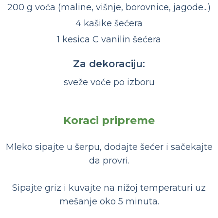
200 g voća (maline, višnje, borovnice, jagode...)
4 kašike šećera
1 kesica C vanilin šećera
Za dekoraciju:
sveže voće po izboru
Koraci pripreme
Mleko sipajte u šerpu, dodajte šećer i sačekajte
da provri.
Sipajte griz i kuvajte na nižoj temperaturi uz
mešanje oko 5 minuta.