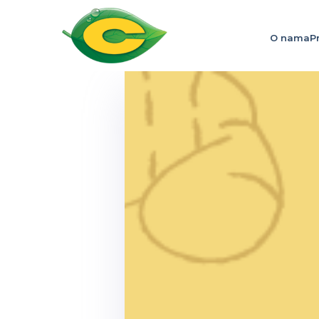
O nama
P