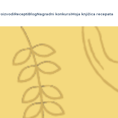
roizvodi
Recepti
Blog
Nagradni konkursi
Moja knjižica recepata