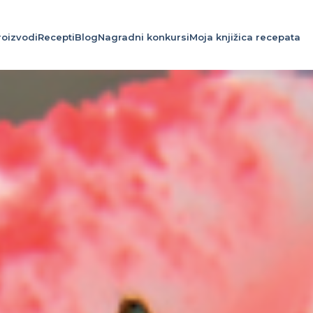
roizvodi
Recepti
Blog
Nagradni konkursi
Moja knjižica recepata