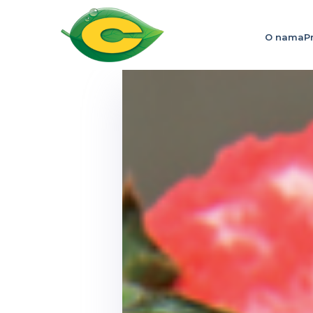
O nama
P