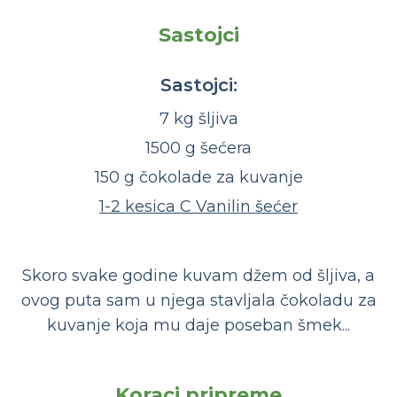
Sastojci
Sastojci:
7 kg šljiva
1500 g šećera
150 g čokolade za kuvanje
1-2 kesica C Vanilin šećer
Skoro svake godine kuvam džem od šljiva, a
ovog puta sam u njega stavljala čokoladu za
kuvanje koja mu daje poseban šmek...
Koraci pripreme