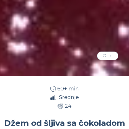
0
60+ min
Srednje
24
Džem od šljiva sa čokoladom