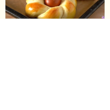
Vaskršnja gnezda i farbanje lukovinom