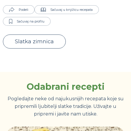
Podeli
Sačuvaj u knjižicu recepata
Sačuvaj na profilu
Slatka zimnica
Odabrani recepti
Pogledajte neke od najukusnijih recepata koje su
pripremili ljubitelji slatke tradicije. Uživajte u
pripremi i javite nam utiske.