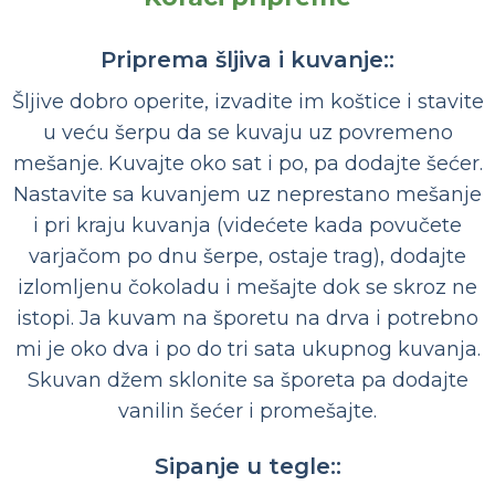
Priprema šljiva i kuvanje::
Šljive dobro operite, izvadite im koštice i stavite
u veću šerpu da se kuvaju uz povremeno
mešanje. Kuvajte oko sat i po, pa dodajte šećer.
Nastavite sa kuvanjem uz neprestano mešanje
i pri kraju kuvanja (videćete kada povučete
varjačom po dnu šerpe, ostaje trag), dodajte
izlomljenu čokoladu i mešajte dok se skroz ne
istopi. Ja kuvam na šporetu na drva i potrebno
mi je oko dva i po do tri sata ukupnog kuvanja.
Skuvan džem sklonite sa šporeta pa dodajte
vanilin šećer i promešajte.
Sipanje u tegle::