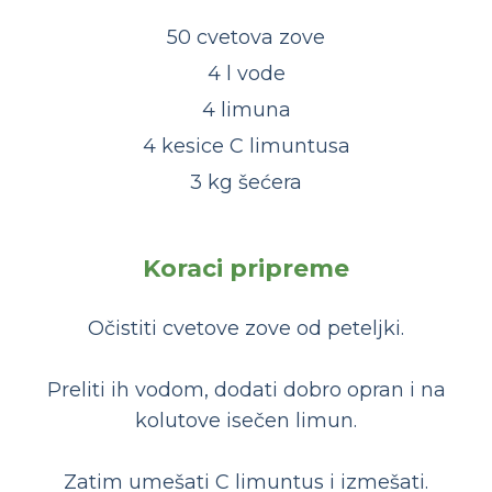
50 cvetova zove
4 l vode
4 limuna
4 kesice C limuntusa
3 kg šećera
Koraci pripreme
Očistiti cvetove zove od peteljki.
Preliti ih vodom, dodati dobro opran i na
kolutove isečen limun.
Zatim umešati C limuntus i izmešati.