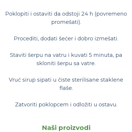
Poklopiti i ostaviti da odstoji 24 h (povremeno
promešati).
Procediti, dodati šećer i dobro izmešati.
Staviti šerpu na vatru i kuvati 5 minuta, pa
skloniti šerpu sa vatre.
Vruć sirup sipati u čiste sterilisane staklene
flaše.
Zatvoriti poklopcem i odložiti u ostavu.
Naši proizvodi