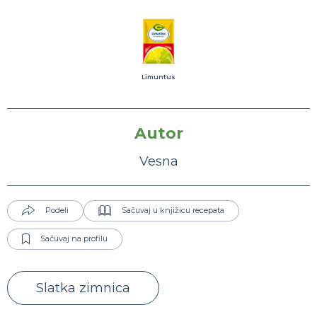
Limuntus
Autor
Vesna
Podeli
Sačuvaj u knjižicu recepata
Sačuvaj na profilu
Slatka zimnica