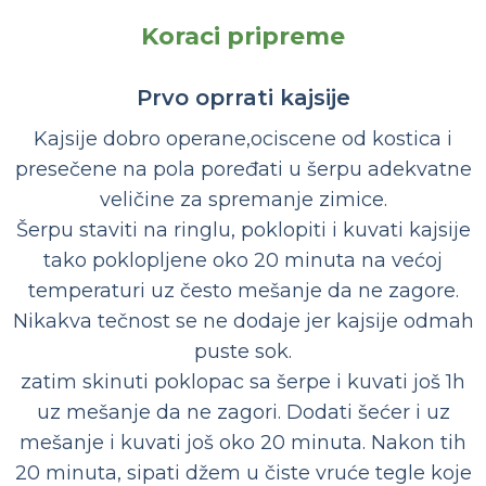
Koraci pripreme
Prvo oprrati kajsije
Kajsije dobro operane,ociscene od kostica i
presečene na pola poređati u šerpu adekvatne
veličine za spremanje zimice.
Šerpu staviti na ringlu, poklopiti i kuvati kajsije
tako poklopljene oko 20 minuta na većoj
temperaturi uz često mešanje da ne zagore.
Nikakva tečnost se ne dodaje jer kajsije odmah
puste sok.
zatim skinuti poklopac sa šerpe i kuvati još 1h
uz mešanje da ne zagori. Dodati šećer i uz
mešanje i kuvati još oko 20 minuta. Nakon tih
20 minuta, sipati džem u čiste vruće tegle koje