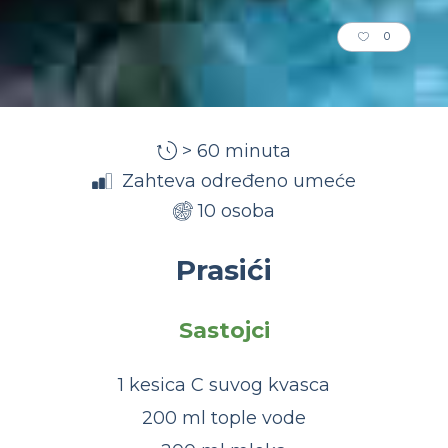
0
> 60 minuta
Zahteva određeno umeće
10 osoba
Prasići
Sastojci
1 kesica C suvog kvasca
200 ml tople vode