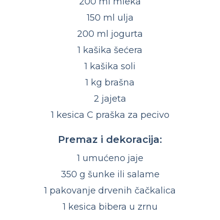
200 ml mleka
150 ml ulja
200 ml jogurta
1 kašika šećera
1 kašika soli
1 kg brašna
2 jajeta
1 kesica C praška za pecivo
Premaz i dekoracija:
1 umućeno jaje
350 g šunke ili salame
1 pakovanje drvenih čačkalica
1 kesica bibera u zrnu