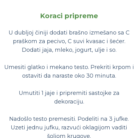
Koraci pripreme
U dubljoj činiji dodati brašno izmešano sa C
praškom za pecivo, C suvi kvasac i šećer.
Dodati jaja, mleko, jogurt, ulje i so.
Umesiti glatko i mekano testo. Prekriti krpom i
ostaviti da naraste oko 30 minuta.
Umutiti 1 jaje i pripremiti sastojke za
dekoraciju.
Nadošlo testo premesiti. Podeliti na 3 jufke.
Uzeti jednu jufku, razvući oklagijom vaditi
šoljom krugove.