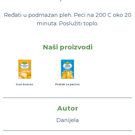
Ređati u podmazan pleh. Peći na 200 C oko 20
minuta. Poslužiti toplo.
Naši proizvodi
Suvi kvasac
Prašak za pecivo
Autor
Danijela