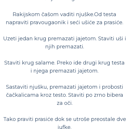
Rakijskom čašom vaditi njuške.Od testa
napraviti pravougaonik i seći ušiće za prasiće.
Uzeti jedan krug premazati jajetom. Staviti uši i
njih premazati.
Staviti krug salame. Preko ide drugi krug testa
i njega premazati jajetom.
Sastaviti njušku, premazati jajetom i probosti
čačkalicama kroz testo. Staviti po zrno bibera
za oči.
Tako praviti prasiće dok se utroše preostale dve
jufke.