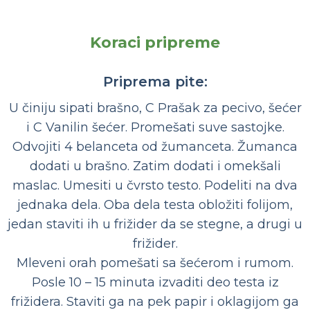
Koraci pripreme
Priprema pite:
U činiju sipati brašno, C Prašak za pecivo, šećer
i C Vanilin šećer. Promešati suve sastojke.
Odvojiti 4 belanceta od žumanceta. Žumanca
dodati u brašno. Zatim dodati i omekšali
maslac. Umesiti u čvrsto testo. Podeliti na dva
jednaka dela. Oba dela testa obložiti folijom,
jedan staviti ih u frižider da se stegne, a drugi u
frižider.
Mleveni orah pomešati sa šećerom i rumom.
Posle 10 – 15 minuta izvaditi deo testa iz
frižidera. Staviti ga na pek papir i oklagijom ga