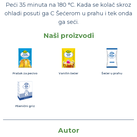
Peći 35 minuta na 180 °C. Kada se kolač skroz
ohladi posuti ga C Šećerom u prahu i tek onda
ga seći.
Naši proizvodi
Prašak za pecivo
Vanilin šećer
Šećer u prahu
Pšenični griz
Autor