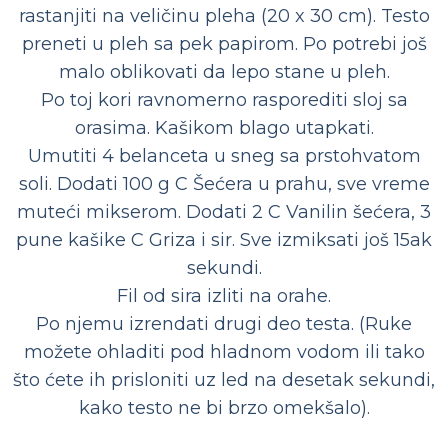
rastanjiti na veličinu pleha (20 x 30 cm). Testo
preneti u pleh sa pek papirom. Po potrebi još
malo oblikovati da lepo stane u pleh.
Po toj kori ravnomerno rasporediti sloj sa
orasima. Kašikom blago utapkati.
Umutiti 4 belanceta u sneg sa prstohvatom
soli. Dodati 100 g C Šećera u prahu, sve vreme
muteći mikserom. Dodati 2 C Vanilin šećera, 3
pune kašike C Griza i sir. Sve izmiksati još 15ak
sekundi.
Fil od sira izliti na orahe.
Po njemu izrendati drugi deo testa. (Ruke
možete ohladiti pod hladnom vodom ili tako
što ćete ih prisloniti uz led na desetak sekundi,
kako testo ne bi brzo omekšalo).