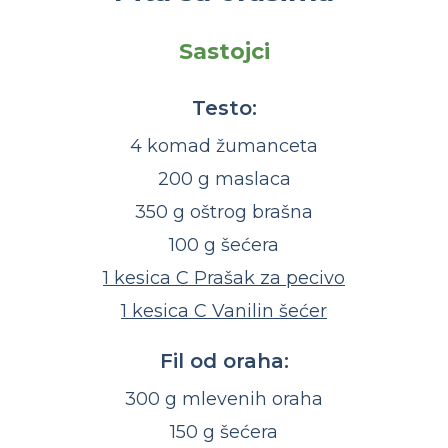
Sastojci
Testo:
4 komad žumanceta
200 g maslaca
350 g oštrog brašna
100 g šećera
1 kesica C Prašak za pecivo
1 kesica C Vanilin šećer
Fil od oraha:
300 g mlevenih oraha
150 g šećera