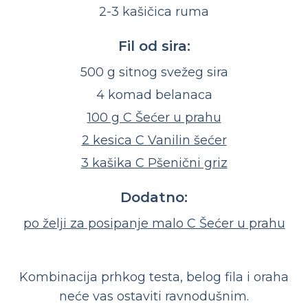
2-3 kašičica ruma
Fil od sira:
500 g sitnog svežeg sira
4 komad belanaca
100 g C Šećer u prahu
2 kesica C Vanilin šećer
3 kašika C Pšenični griz
Dodatno:
po želji za posipanje malo C Šećer u prahu
Kombinacija prhkog testa, belog fila i oraha
neće vas ostaviti ravnodušnim.