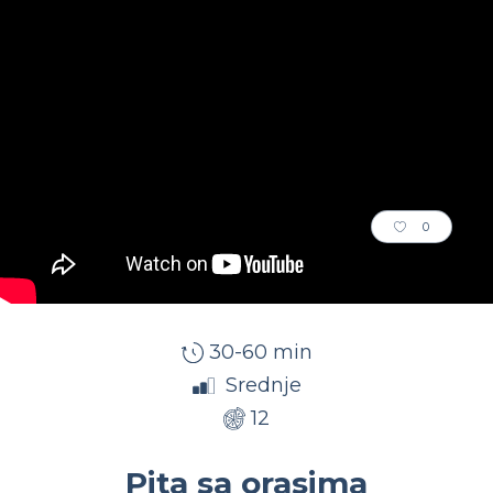
0
30-60 min
Srednje
12
Pita sa orasima