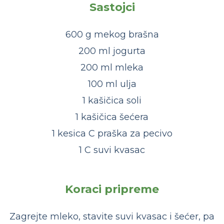
Sastojci
600 g mekog brašna
200 ml jogurta
200 ml mleka
100 ml ulja
1 kašičica soli
1 kašičica šećera
1 kesica C praška za pecivo
1 C suvi kvasac
Koraci pripreme
Zagrejte mleko, stavite suvi kvasac i šećer, pa