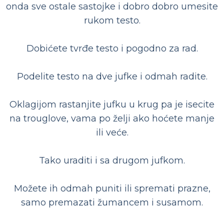
onda sve ostale sastojke i dobro dobro umesite
rukom testo.
Dobićete tvrđe testo i pogodno za rad.
Podelite testo na dve jufke i odmah radite.
Oklagijom rastanjite jufku u krug pa je isecite
na trouglove, vama po želji ako hoćete manje
ili veće.
Tako uraditi i sa drugom jufkom.
Možete ih odmah puniti ili spremati prazne,
samo premazati žumancem i susamom.