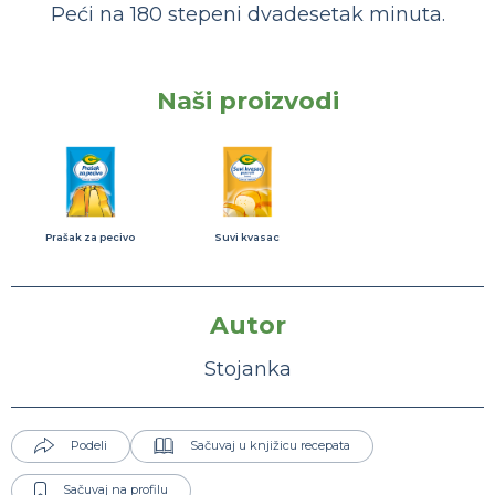
Peći na 180 stepeni dvadesetak minuta.
Naši proizvodi
Prašak za pecivo
Suvi kvasac
Autor
Stojanka
Podeli
Sačuvaj u knjižicu recepata
Sačuvaj na profilu