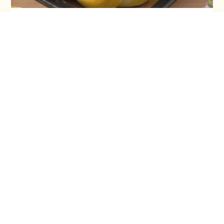
Vaskršnja gnezda i farbanje lukovinom
Šeherezada torta